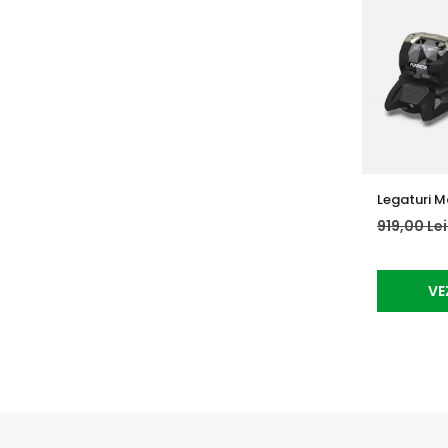
Legaturi Ma
919,00 Le
VE