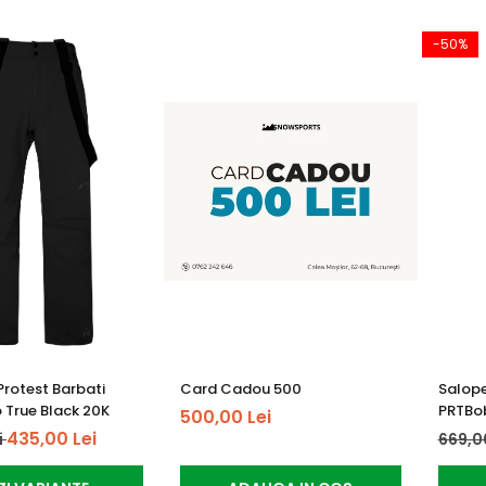
-50%
Protest Barbati
Card Cadou 500
Salope
 True Black 20K
PRTBob
500,00 Lei
435,00 Lei
i
669,0