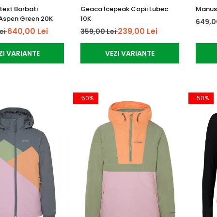
est Barbati
Geaca Icepeak Copii Lubec
Manusi
Aspen Green 20K
10K
649,0
640,00 Lei
239,00 Lei
Lei
359,00 Lei
ZI VARIANTE
VEZI VARIANTE
-50%
-50%