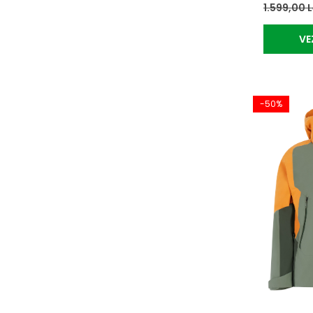
1.599,00 
VE
-50%