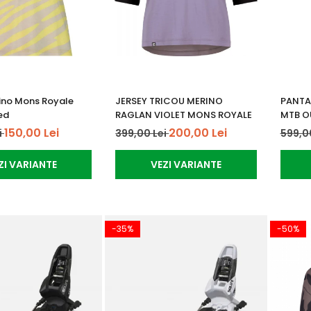
ino Mons Royale
JERSEY TRICOU MERINO
PANTA
ed
RAGLAN VIOLET MONS ROYALE
MTB O
150,00 Lei
200,00 Lei
i
399,00 Lei
599,0
ZI VARIANTE
VEZI VARIANTE
-35%
-50%