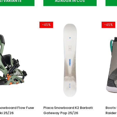
ZI VARIANTE
ADAUGA IN COS
-45%
-45%
Snowboard Flow Fuse
Placa Snowboard K2 Barbati
Boots 
ki 25/26
Gateway Pop 25/26
Raider