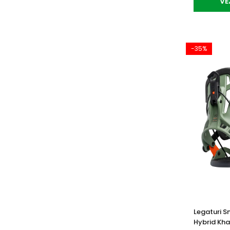
VE
-35%
Legaturi 
Hybrid Kha