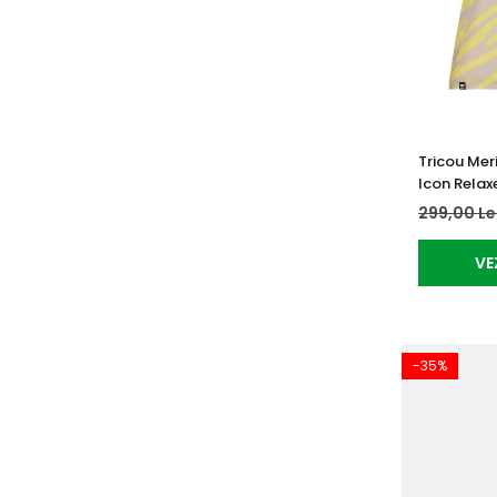
Tricou Mer
Icon Relax
299,00 Le
VE
-35%