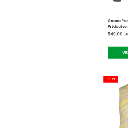
Geaca Pro
Prtdoutse
549,00 Le
VE
-50%