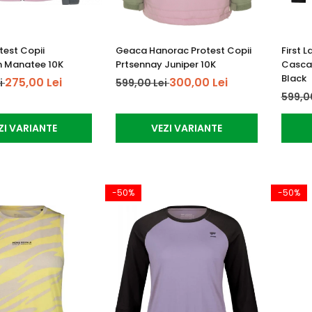
test Copii
Geaca Hanorac Protest Copii
First 
n Manatee 10K
Prtsennay Juniper 10K
Cascad
Black
275,00 Lei
300,00 Lei
i
599,00 Lei
599,0
ZI VARIANTE
VEZI VARIANTE
-50%
-50%