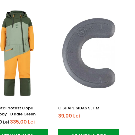
ta Protest Copii
C SHAPE SIDAS SET M
by TD Kale Green
39,00 Lei
335,00 Lei
0 Lei