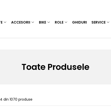
TE
ACCESORII
BIKE
ROLE
GHIDURI
SERVICE
Toate Produsele
24
din
1070
produse