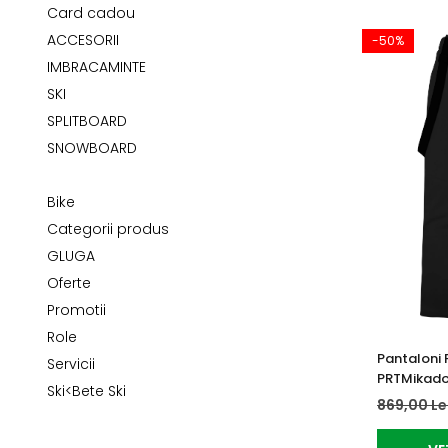
Tricouri
Accesorii personalizare
Card cadou
Pantaloni outdoor
ACCESORII
-50%
Sosete Outdoor
IMBRACAMINTE
Curele
SKI
SPLITBOARD
Sepci
SNOWBOARD
Bustiere
Underwear
Bike
Categorii produs
GLUGA
Oferte
Promotii
Role
Pantaloni 
Servicii
PRTMikado
Ski<Bete Ski
869,00 Le