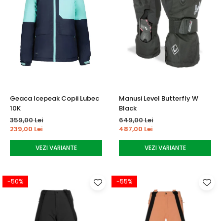
Geaca Icepeak Copii Lubec
Manusi Level Butterfly W
10K
Black
359,00 Lei
649,00 Lei
239,00 Lei
487,00 Lei
VEZI VARIANTE
VEZI VARIANTE
-50%
-55%