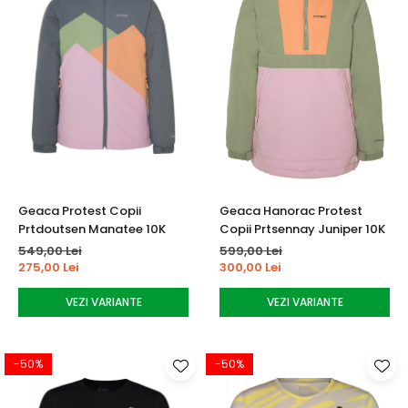
Geaca Protest Copii
Geaca Hanorac Protest
Prtdoutsen Manatee 10K
Copii Prtsennay Juniper 10K
549,00 Lei
599,00 Lei
275,00 Lei
300,00 Lei
VEZI VARIANTE
VEZI VARIANTE
-50%
-50%