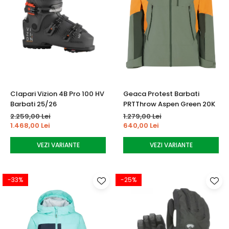
Clapari Vizion 4B Pro 100 HV
Geaca Protest Barbati
Barbati 25/26
PRTThrow Aspen Green 20K
2.259,00 Lei
1.279,00 Lei
1.468,00 Lei
640,00 Lei
VEZI VARIANTE
VEZI VARIANTE
-33%
-25%