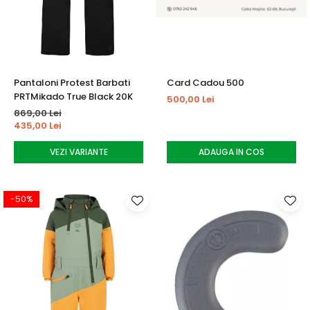
Tricouri
Accesorii personalizare
Pantaloni outdoor
Sosete Outdoor
Curele
Pantaloni Protest Barbati
Card Cadou 500
Sepci
PRTMikado True Black 20K
500,00 Lei
Bustiere
869,00 Lei
435,00 Lei
Underwear
VEZI VARIANTE
ADAUGA IN COS
-50%