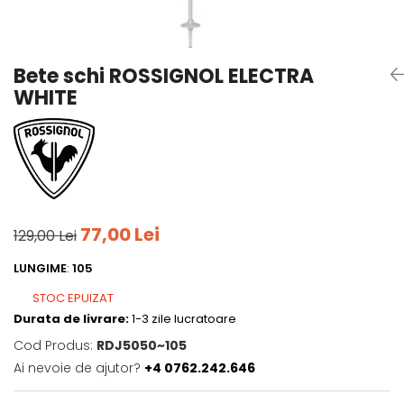
Tricouri
Accesorii personalizare
Pantaloni outdoor
Sosete Outdoor
Bete schi ROSSIGNOL ELECTRA
Curele
WHITE
Sepci
Bustiere
Underwear
77,00 Lei
129,00 Lei
LUNGIME
:
105
STOC EPUIZAT
Durata de livrare:
1-3 zile lucratoare
Cod Produs:
RDJ5050~105
Ai nevoie de ajutor?
+4 0762.242.646