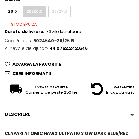
29.5
26/26.5
27/27.5
STOC EPUIZAT
Durata de livrare:
1-3 zile lucratoare
Cod Produs:
5024640~26/26.5
Ai nevoie de ajutor?
+4 0762.242.646
ADAUGA LA FAVORITE
CERE INFORMATII
LIVRARE GRATUITA
GARANTIE RE
Comenzi de peste 250 lei
In caz ca va raz
DESCRIERE
CLAPARI ATOMIC HAWX ULTRA 110 S GW DARK BLUE/RED