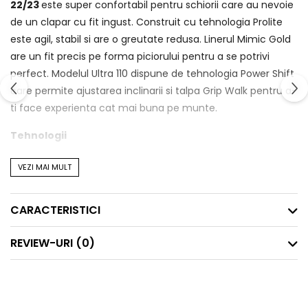
22/23
este super confortabil pentru schiorii care au nevoie
de un clapar cu fit ingust. Construit cu tehnologia Prolite
este agil, stabil si are o greutate redusa. Linerul Mimic Gold
are un fit precis pe forma piciorului pentru a se potrivi
perfect. Modelul Ultra 110 dispune de tehnologia Power Shift
care permite ajustarea inclinarii si talpa Grip Walk pentru a-
ti face experienta cat mai buna pe munte.
Tehnologii
Prolite - este filosofia Atomic de a construi
VEZI MAI MULT
echipamente. In loc sa se reduca greutate dintr-un
prototip, se construieste o structura minimala si se
CARACTERISTICI
adauga ranforsari in zonele cheie pentru a imbunatati
performanta echpamentului, astel rezultatul are
REVIEW-URI
(0)
standarde inalte de performanta cu greutate optima.
Energy Backbone - ranforsare asimetrica in partea din
spate pentru transmisie mai buna a energiei in lateral si
pentru o cantare mai puternica