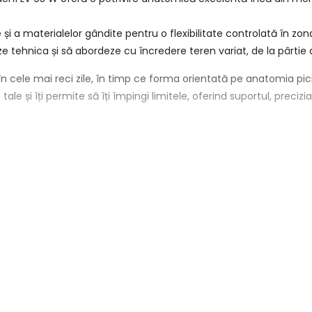
și a materialelor gândite pentru o flexibilitate controlată în zona 
ze tehnica și să abordeze cu încredere teren variat, de la pârti
i în cele mai reci zile, în timp ce forma orientată pe anatomia pi
e și îți permite să îți împingi limitele, oferind suportul, preciz
 piciorul tau pentru un fit cat mai bun inainte de orice fel de mo
area acestuia, claparul pastrandu-si noua forma mai bine si pent
te fi incalzit si impuns in punctele de presiune
e fi polizata pentru a elibera punctele de presiune