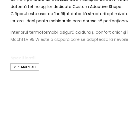
datorită tehnologiilor dedicate Custom Adaptive Shape.
Clăparul este ușor de încălțat datorită structurii optimizate 
iertare, ideal pentru schioarele care doresc să perfecțione
Interiorul termoformabil asigură căldură și confort chiar ș
Mach1 LV 95 W este o clăpară care se adaptează la nevoile tal
Specificatii
VEZI MAI MULT
C.A.S. Shell - forma anatomica a claparului se potriveste pe
mai mica pe suprafata si faciliteaza incalzirea si modific
Shell Features -Forma anatomica precisa
-Termoformare usoara si rapida
-Modificare facila
Shell Customization
-Punching(mareste volumul) - Material Polyether poa
-Grinding(mareste volumul) -Gheata exterioara poat