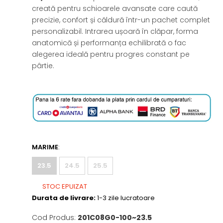
creată pentru schioarele avansate care caută
precizie, confort și căldură într-un pachet complet
personalizabil. Intrarea ușoară în clăpar, forma
anatomică și performanța echilibrată o fac
alegerea ideală pentru progres constant pe
pârtie.
MARIME
:
23.5
24.5
25.5
STOC EPUIZAT
Durata de livrare:
1-3 zile lucratoare
Cod Produs:
201C08G0-100~23.5