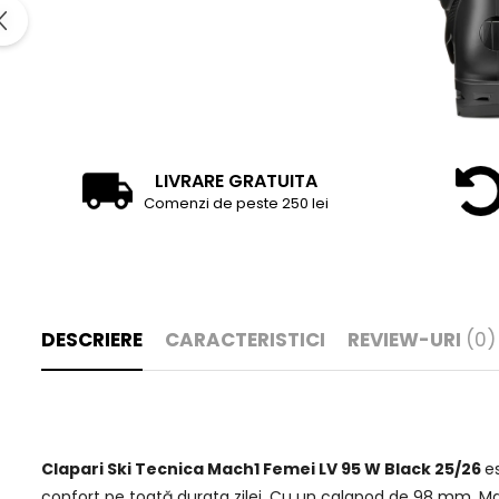
LIVRARE GRATUITA
Comenzi de peste 250 lei
DESCRIERE
CARACTERISTICI
REVIEW-URI
(0)
Clapari Ski Tecnica Mach1 Femei LV 95 W Black 25/26
e
confort pe toată durata zilei. Cu un calapod de 98 mm, Ma