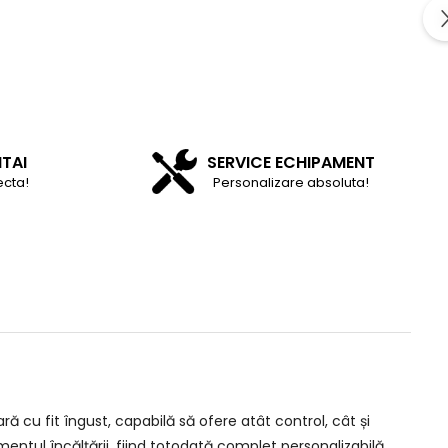
NTAI
SERVICE ECHIPAMENT
ecta!
Personalizare absoluta!
ă cu fit îngust, capabilă să ofere atât control, cât și
ntul încălțării, fiind totodată complet personalizabilă