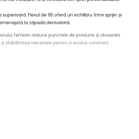
superioară. Flexul de 95 oferă un echilibru între sprijin și
e amenajată la zăpadă denivelată.
ciorului feminin reduce punctele de presiune și oboseala.
ia și stabilitatea necesare pentru a evolua constant.
dificari. Striatiile de pe gheata exterioara ofera tensiune
ru mai mult timp.