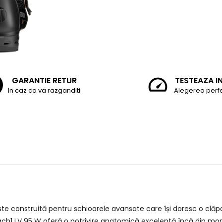
GARANTIE RETUR
TESTEAZA I
In caz ca va razganditi
Alegerea perf
ste construită pentru schioarele avansate care își doresc o clăpar
ch1 LV 95 W oferă o potrivire anatomică excelentă încă din mome