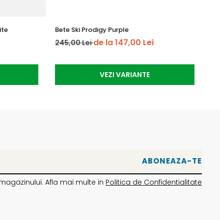
ite
Bete Ski Prodigy Purple
RO
de la 147,00 Lei
245,00 Lei
1.
VEZI VARIANTE
magazinului. Afla mai multe in
Politica de Confidentialitate