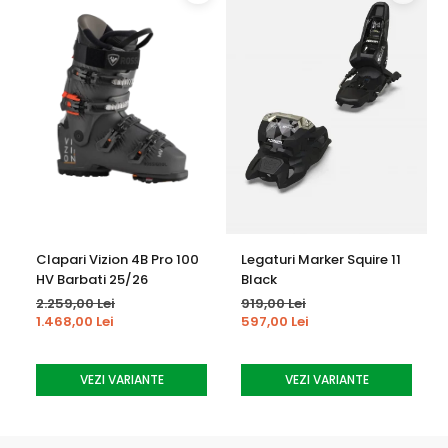
-Grinding(mareste volumul) -Gheata
exterioara poate fi polizata pentru a elibera punctele de
presiune
N.F.S. Liner -Comfort Fit
-Padding interior premodelat pe forma
anatomica a piciorului
-Linerul poate fi termoformat cu aer cald
-Padding extra gros si moale ofera confort si
caldura
Clapari Vizion 4B Pro 100
Legaturi Marker Squire 11
Lift Lock Buckles - sistemul inovativ de clape le tine in
HV Barbati 25/26
Black
exterior pentru a nu se agata accidental la intrarea sau
2.259,00 Lei
919,00 Lei
iesirea din clapari
1.468,00 Lei
597,00 Lei
Quick Instep - In zona de intrare este folosit un plastic
VEZI VARIANTE
VEZI VARIANTE
moale care permite o deschidere mai usoara si mai larga
atunci cand te incalti si te descalti de clapari