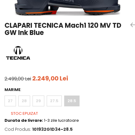
Tricouri
Accesorii personalizare
Pantaloni outdoor
Sosete Outdoor
CLAPARI TECNICA Mach1 120 MV TD
Curele
GW Ink Blue
Sepci
Bustiere
Underwear
2.249,00 Lei
2.499,00 Lei
MARIME
:
27
28
29
27.5
28.5
STOC EPUIZAT
Durata de livrare:
1-3 zile lucratoare
Cod Produs:
101932G1D34~28.5