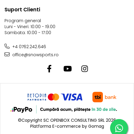
GripWalk - este o interfata intre clapar si legatura care
Suport Clienti
ofera aderenta la mers pe gheata si zapada. Forma arcuita
a talpii asigura confort superior la mers.
Program general
Luni - Vineri: 10:00 - 19:00
Sambata: 10:00 - 17:00
+4 0762.242.646
office@snowsports.ro
©Copyright SC OPENBOX CONSULTING SRL 2026
Platforma E-commerce by Gomag