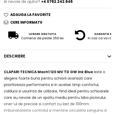
Ai nevoie de ajutor?
+4 0762.242.646
ADAUGA LA FAVORITE
CERE INFORMATII
LIVRARE GRATUITA
GARANTIE RE
Comenzi de peste 250 lei
In caz ca va raz
DESCRIERE
CLAPARI TECNICA Mach1 120 MV TD GW Ink Blue
este o
alegere foarte buna pentru schiorii avansati care
prioritizeaza performanta si in acelasi timp confortul,
caldura si usurinta de utilizare, fiind ideal pentru schioarele
care au nevoie de un spatiu mediu pentru laba piciorului.
Liner-ul de precizie si confort cu last de 100mm
imbunatateste controlul si mentine circulatia sanguina si