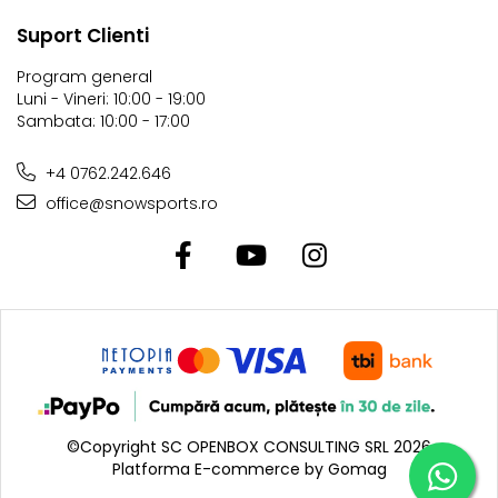
ofera aderenta la mers pe gheata si zapada. Forma arcuita
Suport Clienti
a talpii asigura confort superior la mers.
Program general
Luni - Vineri: 10:00 - 19:00
Sambata: 10:00 - 17:00
+4 0762.242.646
office@snowsports.ro
©Copyright SC OPENBOX CONSULTING SRL 2026
Platforma E-commerce by Gomag