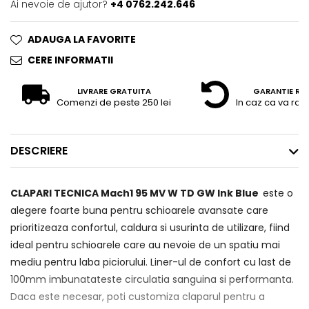
Ai nevoie de ajutor?
+4 0762.242.646
ADAUGA LA FAVORITE
CERE INFORMATII
LIVRARE GRATUITA
GARANTIE RE
Comenzi de peste 250 lei
In caz ca va raz
DESCRIERE
CLAPARI TECNICA Mach1 95 MV W TD GW Ink Blue
este o
alegere foarte buna pentru schioarele avansate care
prioritizeaza confortul, caldura si usurinta de utilizare, fiind
ideal pentru schioarele care au nevoie de un spatiu mai
mediu pentru laba piciorului. Liner-ul de confort cu last de
100mm imbunatateste circulatia sanguina si performanta.
Daca este necesar, poti customiza claparul pentru a