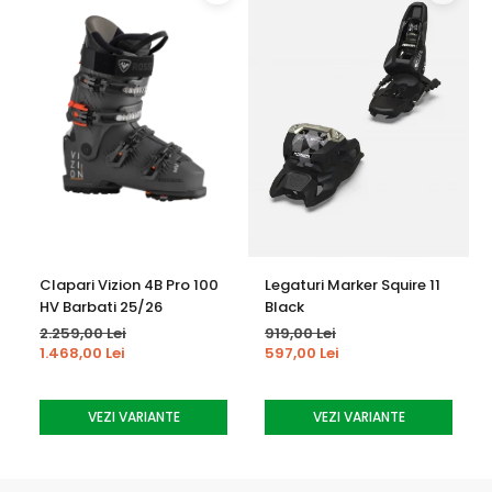
exterioara poate fi polizata pentru a elibera punctele de
presiune
N.F.S. Liner -Comfort Fit
-Padding interior premodelat pe forma
anatomica a piciorului
-Linerul poate fi termoformat cu aer cald
-Padding extra gros si moale ofera confort si
caldura
Lift Lock Buckles - sistemul inovativ de clape le tine in
Clapari Vizion 4B Pro 100
Legaturi Marker Squire 11
exterior pentru a nu se agata accidental la intrarea sau
HV Barbati 25/26
Black
iesirea din clapari
2.259,00 Lei
919,00 Lei
1.468,00 Lei
597,00 Lei
Quick Instep - In zona de intrare este folosit un plastic
moale care permite o deschidere mai usoara si mai larga
VEZI VARIANTE
VEZI VARIANTE
atunci cand te incalti si te descalti de clapari
T-DRIVE - Conectorul T-DRIVE din fibra de carbon creeaza o