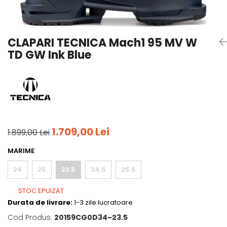
Tricouri
Accesorii personalizare
Pantaloni outdoor
Sosete Outdoor
CLAPARI TECNICA Mach1 95 MV W
Curele
TD GW Ink Blue
Sepci
Bustiere
Underwear
1.709,00 Lei
1.899,00 Lei
MARIME
:
24
25
23.5
24.5
25.5
STOC EPUIZAT
Durata de livrare:
1-3 zile lucratoare
Cod Produs:
20159CG0D34~23.5