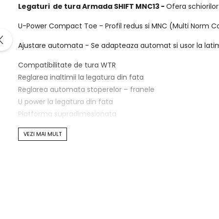
Legaturi de tura Armada SHIFT MNC13 -
Ofera schiorilo
U-Power Compact Toe - Profil redus si MNC (Multi Norm Com
Ajustare automata - Se adapteaza automat si usor la latime
Compatibilitate de tura WTR
Reglarea inaltimii la legatura din fata
Reglarea automata stoperelor – franele
U power la legatura din fata
Platforma supradimesionata
Placate de transfer progressive
VEZI MAI MULT
Sasiu cu profil redus
Gama DIN: 6 - 13
Latime surub : Senior Norm