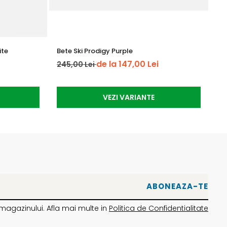
ite
Bete Ski Prodigy Purple
RO
de la 147,00 Lei
245,00 Lei
1.
VEZI VARIANTE
magazinului. Afla mai multe in
Politica de Confidentialitate