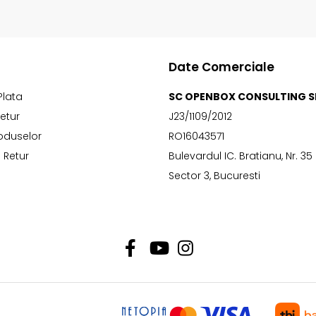
Date Comerciale
Plata
SC OPENBOX CONSULTING S
Retur
J23/1109/2012
oduselor
RO16043571
 Retur
Bulevardul IC. Bratianu, Nr. 35
Sector 3, Bucuresti