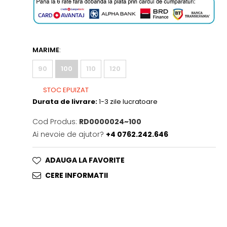
MARIME
:
90
100
110
120
STOC EPUIZAT
Durata de livrare:
1-3 zile lucratoare
Cod Produs:
RD0000024~100
Ai nevoie de ajutor?
+4 0762.242.646
ADAUGA LA FAVORITE
CERE INFORMATII