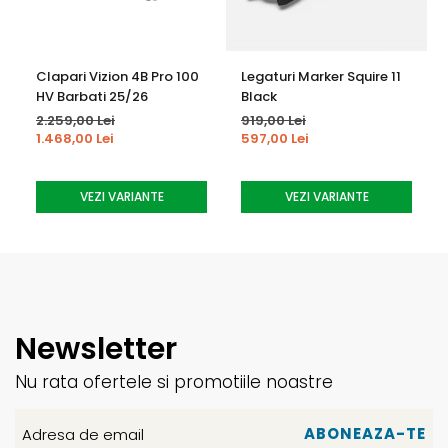
uniformă între peretele lateral și miez. Cu mai mult
material în zone strategice și o conicitate tridimensională
în vârf și coadă, w3Dgewall echilibrează caracteristicile
Clapari Vizion 4B Pro 100
Legaturi Marker Squire 11
ideale de performanță cu greutăți reduse.
HV Barbati 25/26
Black
2.259,00 Lei
919,00 Lei
1.468,00 Lei
597,00 Lei
VEZI VARIANTE
VEZI VARIANTE
Newsletter
Nu rata ofertele si promotiile noastre