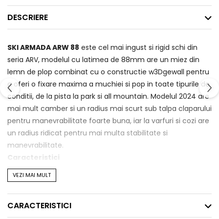
DESCRIERE
SKI ARMADA ARW 88
este cel mai ingust si rigid schi din
seria ARV, modelul cu latimea de 88mm are un miez din
lemn de plop combinat cu o constructie w3Dgewall pentru
a oferi o fixare maxima a muchiei si pop in toate tipurile de
conditii, de la pista la park si all mountain. Modelul 2024 are
mai mult camber si un radius mai scurt sub talpa claparului
pentru manevrabilitate foarte buna, iar la varfuri si cozi are
un radius ridicat pentru mai multa stabilitate si
manevrabilitate.
Caracteristici
VEZI MAI MULT
AR FREESTYLE ROCKER
- rocker aproape simetric pentru
varf si coada pentru usurinta in initierea virajelor, pentru
stabilitate si flotabilitate in freeride
CARACTERISTICI
POPLAR Core & ASH Binding Insert
- lemnul de plop cu