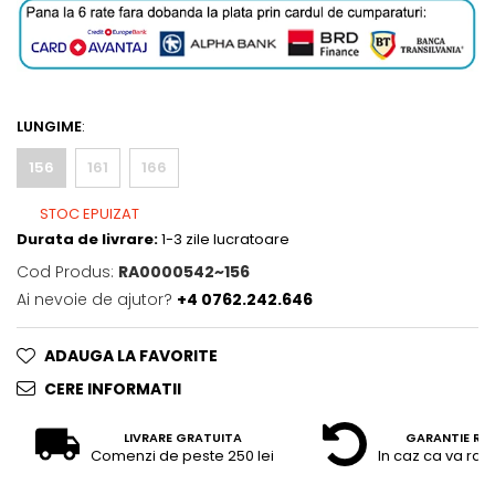
LUNGIME
:
156
161
166
STOC EPUIZAT
Durata de livrare:
1-3 zile lucratoare
Cod Produs:
RA0000542~156
Ai nevoie de ajutor?
+4 0762.242.646
ADAUGA LA FAVORITE
CERE INFORMATII
LIVRARE GRATUITA
GARANTIE RE
Comenzi de peste 250 lei
In caz ca va raz