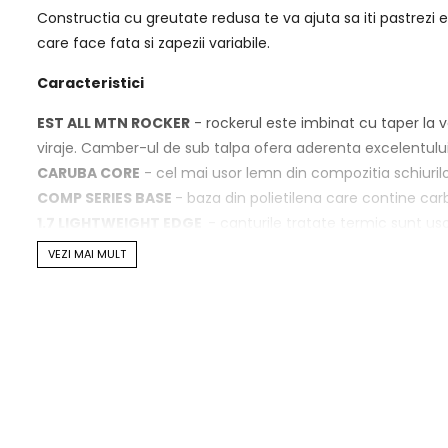
Constructia cu greutate redusa te va ajuta sa iti pastrezi 
care face fata si zapezii variabile.
Caracteristici
EST ALL MTN ROCKER
- rockerul este imbinat cu taper la va
viraje. Camber-ul de sub talpa ofera aderenta excelentului 
CARUBA CORE
- cel mai usor lemn din compozitia schiurilo
COMP SERIES BASE
- baza din polietilena care contine ca
1.7 LIGHTWEIGHT EDGE
- canturile tratate termic sunt us
TI BINDING DAMPENER
- sub zona legaturii este situat un s
VEZI MAI MULT
AR BAT TAIL SELF CENTER TAIL CLIP DESIGN
- coada are un 