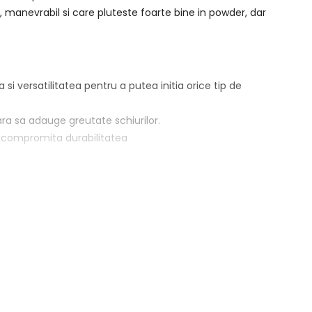
, manevrabil si care pluteste foarte bine in powder, dar
si versatilitatea pentru a putea initia orice tip de
ara sa adauge greutate schiurilor.
a compromita durabilitatea
a creste stabilitatea.
 a le tine centrate si asigurate