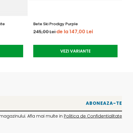
ite
Bete Ski Prodigy Purple
RO
de la 147,00 Lei
245,00 Lei
1.
VEZI VARIANTE
magazinului. Afla mai multe in
Politica de Confidentialitate