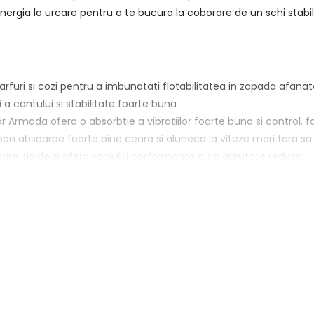
energia la urcare pentru a te bucura la coborare de un schi stabil
rfuri si cozi pentru a imbunatati flotabilitatea in zapada afanata 
a cantului si stabilitate foarte buna
r Armada ofera o absorbtie a vibratiilor foarte buna si control, f
rbon absoarbe foarte bine ceara si aluneca la viteze mari fara s
oare, rigide si ofera schiului performanta cu o greutate redusa
andwich din cauciuc si titan pentru a reduce vibratiile si pentru 
loc special pentru prinderea clip-ului de la pieile de foca pentru