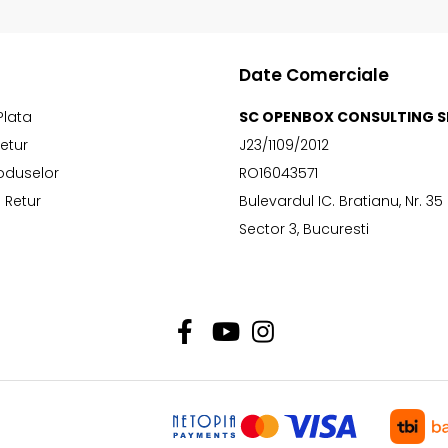
Date Comerciale
Plata
SC OPENBOX CONSULTING S
Retur
J23/1109/2012
oduselor
RO16043571
 Retur
Bulevardul IC. Bratianu, Nr. 35
Sector 3, Bucuresti