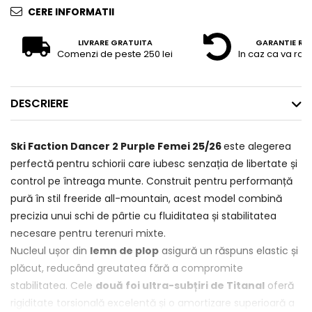
CERE INFORMATII
LIVRARE GRATUITA
GARANTIE RE
Comenzi de peste 250 lei
In caz ca va raz
DESCRIERE
Ski Faction Dancer 2 Purple Femei 25/26
este alegerea
perfectă pentru schiorii care iubesc senzația de libertate și
control pe întreaga munte. Construit pentru performanță
pură în stil freeride all-mountain, acest model combină
precizia unui schi de pârtie cu fluiditatea și stabilitatea
necesare pentru terenuri mixte.
Nucleul ușor din
lemn de plop
asigură un răspuns elastic și
plăcut, reducând greutatea fără a compromite
stabilitatea. Cele
două foi ultra-subțiri de Titanal
oferă
rigiditate torsională excelentă și o amortizare superioară a