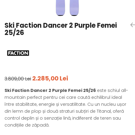
Tricouri
Accesorii personalizare
Pantaloni outdoor
Sosete Outdoor
Ski Faction Dancer 2 Purple Femei
Curele
25/26
Sepci
Bustiere
Underwear
2.285,00 Lei
3.809,00 Lei
Ski Faction Dancer 2 Purple Femei 25/26
este schiul all-
mountain perfect pentru cei care caută echilibrul ideal
între stabilitate, energie și versatilitate. Cu un nucleu ușor
din lemn de plop și două straturi subțiri de Titanal, oferă
control deplin și o senzație lină, indiferent de teren sau
condițiile de zăpadă.