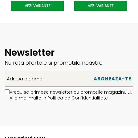
bază, sidewall și topsheet sunt reintroduse în procesul de
VEZI VARIANTE
VEZI VARIANTE
fabricație, menținând aceleași standarde ridicate de
calitate și durabilitate.
Full Strength Sidewall
Construcția
Full Strength Sidewall
adaugă benzi de
protecție de-a lungul miezului, oferind o stabilitate
Newsletter
excelentă pe muchii și protejând lemnul, marginile și
Nu rata ofertele si promotiile noastre
topsheet-ul de lovituri sau uzură. Această structură
sporește durabilitatea și consistența performanței în timp.
Vreau sa primesc newsletter cu promotiile magazinului.
Afla mai multe in
Politica de Confidentialitate