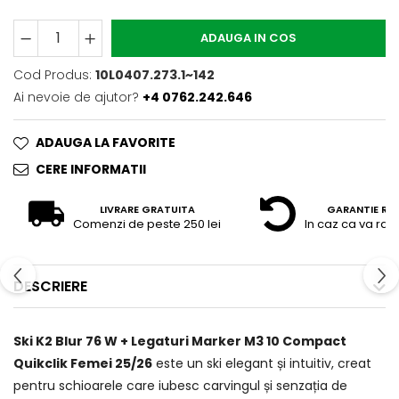
ADAUGA IN COS
Cod Produs:
10L0407.273.1~142
Ai nevoie de ajutor?
+4 0762.242.646
ADAUGA LA FAVORITE
CERE INFORMATII
LIVRARE GRATUITA
GARANTIE RE
Comenzi de peste 250 lei
In caz ca va raz
DESCRIERE
Ski K2 Blur 76 W + Legaturi Marker M3 10 Compact
Quikclik Femei 25/26
este un ski elegant și intuitiv, creat
pentru schioarele care iubesc carvingul și senzația de