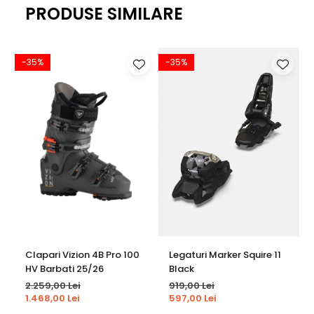
oferă o senzație confortabilă, iar structura echilibrată
PRODUSE SIMILARE
menține stabilitatea chiar și pe zăpadă tare. Designul
special conceput pentru femei facilitează o postură
corectă și o distribuție uniformă a forței, făcând ca fiecare
-35%
-35%
viraj să fie precis, curat și elegant.
K2 Blur 76 W este alegerea perfectă pentru schioarele de
nivel intermediar care vor să își perfecționeze tehnica și să
se bucure de carving fără efort. Este un ski care combină
stabilitatea cu grația, oferind încredere și plăcere în fiecare
coborâre — fie că te afli în Poiana Brașov, la Straja sau în
Predeal. Blur 76 W aduce echilibrul ideal între performanță,
confort și rafinament, fiind partenerul perfect pentru zilele
de schi în care eleganța și controlul merg mână în mână.
Clapari Vizion 4B Pro 100
Legaturi Marker Squire 11
HV Barbati 25/26
Black
Tehnologii
2.259,00 Lei
919,00 Lei
1.468,00 Lei
597,00 Lei
All-Terrain Rocker
- Arcuire graduala in varf pentru mare