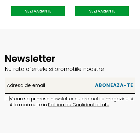
versatilitate in toate conditiile, camber sub talpa claparului
VEZI VARIANTE
VEZI VARIANTE
pentru stabilitate si o ridicare scurta si joasa in coada
schiului pentru control sporit in zapada variabila.
Aspen Veneeer
- Ușor, stabil și rezistent, lemnul de aspen
este un material de bază excelent
Newsletter
Nu rata ofertele si promotiile noastre
Vreau sa primesc newsletter cu promotiile magazinului.
Afla mai multe in
Politica de Confidentialitate