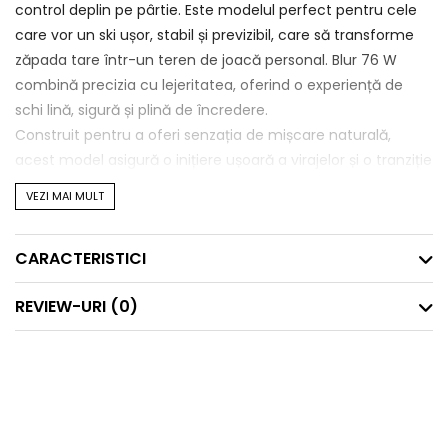
control deplin pe pârtie. Este modelul perfect pentru cele
care vor un ski ușor, stabil și previzibil, care să transforme
zăpada tare într-un teren de joacă personal. Blur 76 W
combină precizia cu lejeritatea, oferind o experiență de
schi lină, sigură și plină de încredere.
Construit pentru a oferi senzația de mișcare naturală,
acest model asigură o inițiere ușoară a virajelor și o tranziție
fluidă de pe un cant pe celălalt. Este un ski iertător, dar cu
VEZI MAI MULT
suficientă putere pentru a răspunde schioarelor care își
doresc progres și rafinament tehnic. Comportamentul său
CARACTERISTICI
stabil și previzibil îl face ideal pentru zilele petrecute pe
pârtie, de la primele ore până la ultimele coborâri.
REVIEW-URI
(0)
K2 Blur 76 W are o talie de 76 mm, o construcție
direcțională și un profil All-Terrain Rocker adaptat nevoilor
schioarelor. Vârful ușor ridicat ajută la inițierea virajelor, iar
camberul activ sub clăpari asigură aderență constantă și
control la viteze diferite. Flexul moale și greutatea redusă