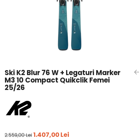
Tricouri
Accesorii personalizare
Pantaloni outdoor
Sosete Outdoor
Curele
Sepci
Bustiere
Underwear
Ski K2 Blur 76 W + Legaturi Marker
M3 10 Compact Quikclik Femei
25/26
1.407,00 Lei
2.559,00 Lei