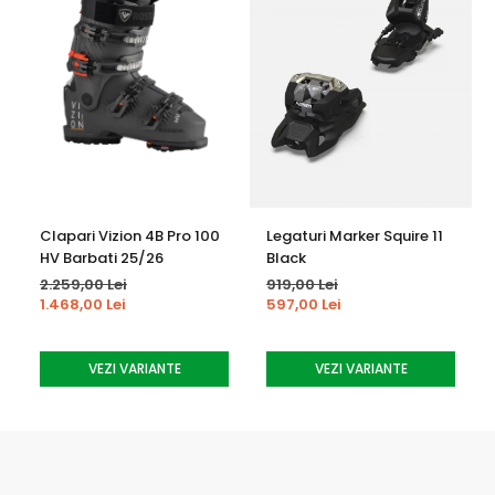
oferind un mix optim intre rigiditate si manevrabilitate
Clapari Vizion 4B Pro 100
Legaturi Marker Squire 11
HV Barbati 25/26
Black
2.259,00 Lei
919,00 Lei
1.468,00 Lei
597,00 Lei
VEZI VARIANTE
VEZI VARIANTE