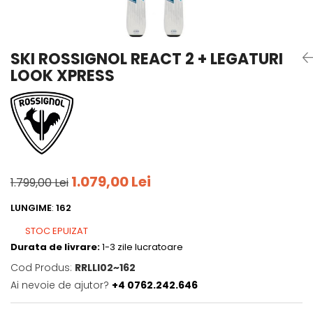
Tricouri
Accesorii personalizare
Pantaloni outdoor
Sosete Outdoor
SKI ROSSIGNOL REACT 2 + LEGATURI
Curele
LOOK XPRESS
Sepci
Bustiere
Underwear
1.079,00 Lei
1.799,00 Lei
LUNGIME
:
162
STOC EPUIZAT
Durata de livrare:
1-3 zile lucratoare
Cod Produs:
RRLLI02~162
Ai nevoie de ajutor?
+4 0762.242.646