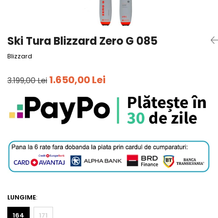
Tricouri
Accesorii personalizare
Pantaloni outdoor
Sosete Outdoor
Ski Tura Blizzard Zero G 085
Curele
Blizzard
Sepci
Bustiere
1.650,00 Lei
3.199,00 Lei
Underwear
LUNGIME
:
164
171