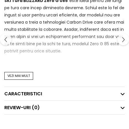
SKI Tura BLIZZARD Zero G 085
este ideal pentru zile lungi
pe tura care incep dimineata devreme. Schiul este la fel de
ingust si usor pentru urcari eficiente, dar modelul nou are
versiunea a treia a tehnologiei Carbon Drive care ofera mai
multa stabilitate la coborare. Asadar, indiferent daca esti in
teren alpin si vrei un echipament performant sau doar vrei
sa te simti bine pe la schi te tura, modelul Zero G 85 este
potrivit pentru orice situatie.
VEZI MAI MULT
Specificatii
Carbon Reinforcements
- Versiunea noua Carbon
CARACTERISTICI
Drive 3.0 are doua straturi de ranforsari din fibra de
carbon bidirectional sub talpa claparului care ofera o
REVIEW-URI
(0)
aderenta mai buna si transmisie mai eficienta a
puterii.
Carbon Drive 3.0
- aceasta tehnologie este versiunea