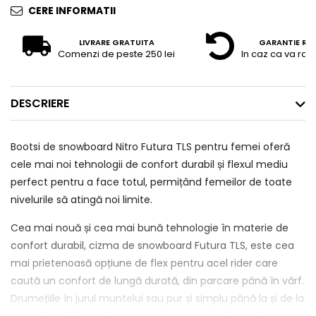
CERE INFORMATII
LIVRARE GRATUITA
GARANTIE RE
Comenzi de peste 250 lei
In caz ca va raz
DESCRIERE
Bootsi de snowboard Nitro Futura TLS pentru femei oferă
cele mai noi tehnologii de confort durabil și flexul mediu
perfect pentru a face totul, permițând femeilor de toate
nivelurile să atingă noi limite.
Cea mai nouă și cea mai bună tehnologie în materie de
confort durabil, cizma de snowboard Futura TLS, este cea
mai prietenoasă opțiune de flex pentru acel rider care
caută un confort de lungă durată, din parcare până în vârf.
Drumețiile în jurul muntelui sau pur și simplu până la și de la
mașină vor fi o briză cu talpa de cauciuc a Futura´s pentru