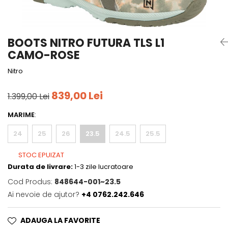
Tricouri
Accesorii personalizare
Pantaloni outdoor
Sosete Outdoor
BOOTS NITRO FUTURA TLS L1
Curele
CAMO-ROSE
Sepci
Nitro
Bustiere
839,00 Lei
Underwear
1.399,00 Lei
MARIME
:
24
25
26
23.5
24.5
25.5
STOC EPUIZAT
Durata de livrare:
1-3 zile lucratoare
Cod Produs:
848644-001~23.5
Ai nevoie de ajutor?
+4 0762.242.646
ADAUGA LA FAVORITE