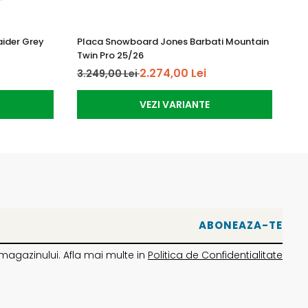
aider Grey
Placa Snowboard Jones Barbati Mountain
Pl
Twin Pro 25/26
Mo
2.274,00 Lei
3.249,00 Lei
2.
VEZI VARIANTE
magazinului. Afla mai multe in
Politica de Confidentialitate