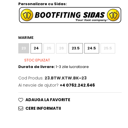
Personalizare cu Sidas:
MARIME
:
23
24
25
26
23.5
24.5
25.5
STOC EPUIZAT
Durata de livrare:
1-3 zile lucratoare
Cod Produs:
23.BTW.KTW.BK~23
Ai nevoie de ajutor?
+4 0762.242.646
ADAUGA LA FAVORITE
CERE INFORMATII