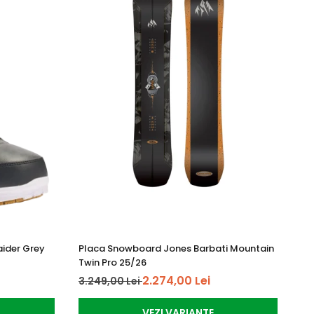
aider Grey
Placa Snowboard Jones Barbati Mountain
Pl
Twin Pro 25/26
Mo
2.274,00 Lei
3.249,00 Lei
2.
VEZI VARIANTE