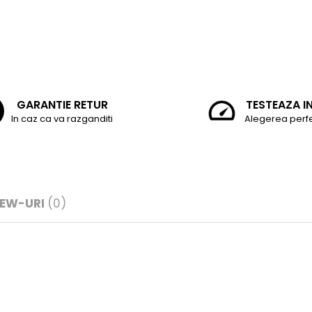
GARANTIE RETUR
TESTEAZA I
In caz ca va razganditi
Alegerea perf
IEW-URI
(0)