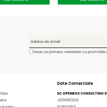
Vreau sa primesc newsletter cu promotiile 
Date Comerciale
Plata
SC OPENBOX CONSULTING S
Retur
J23/1109/2012
oduselor
RO16043571