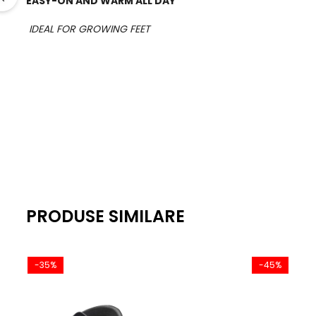
EASY-ON AND WARM ALL DAY
IDEAL FOR GROWING FEET
PRODUSE SIMILARE
-35%
-45%