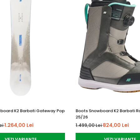
board K2 Barbati Gateway Pop
Boots Snowboard K2 Barbati R
25/26
1.264,00 Lei
824,00 Lei
ei
1.499,00 Lei
VEZI VARIANTE
VEZI VARIANTE