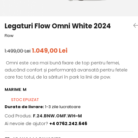
Tricouri
Accesorii personalizare
Pantaloni outdoor
Sosete Outdoor
Legaturi Flow Omni White 2024
Curele
Flow
Sepci
Bustiere
1.049,00 Lei
1.499,00 Lei
Underwear
Omni este cea mai bună fixare de top pentru femei,
aducând confort și performanță avansată pentru fetele
care fac totul, de la sărituri în park la linii de pow.
MARIME
:
M
STOC EPUIZAT
Durata de livrare:
1-3 zile lucratoare
Cod Produs:
F.24.BNW.OMF.WH~M
Ai nevoie de ajutor?
+4 0762.242.646