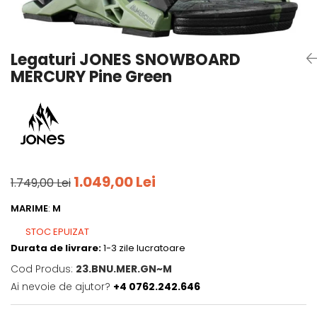
Tricouri
Accesorii personalizare
Pantaloni outdoor
Sosete Outdoor
Legaturi JONES SNOWBOARD
Curele
MERCURY Pine Green
Sepci
Bustiere
Underwear
1.049,00 Lei
1.749,00 Lei
MARIME
:
M
STOC EPUIZAT
Durata de livrare:
1-3 zile lucratoare
Cod Produs:
23.BNU.MER.GN~M
Ai nevoie de ajutor?
+4 0762.242.646