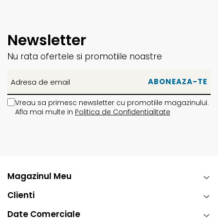
Power Spine
ankle
strapul de la glezna vine cu partea
Newsletter
inferioara turnata si mai lata pentru confort sporit iar
partea superioara este plasata central si este mai dura
Nu rata ofertele si promotiile noastre
pentru o strangere cat mai ferma si raspuns de neegalat.
Vreau sa primesc newsletter cu promotiile magazinului.
Afla mai multe in
Politica de Confidentialitate
Magazinul Meu
Clienti
Date Comerciale