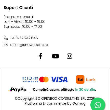
Suport Clienti
Intelligent straps
o tehnologie benefica care iti ofera
confort la incaltare, strapul superior se deplaseaza spre
Program general
Luni - Vineri: 10:00 - 19:00
exterior cand este desfacut astfel incaltarea este mult mai
Sambata: 10:00 - 17:00
usoara.
+4 0762.242.646
office@snowsports.ro
©Copyright SC OPENBOX CONSULTING SRL 2026
Platforma E-commerce by Gomag