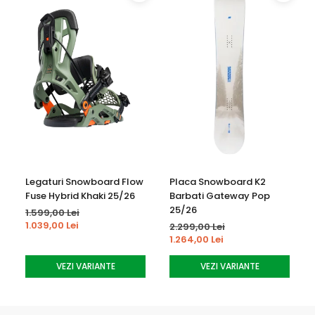
Hanger 3.0
un nou design al cadrului care include o
amprenta mai mare a bushing-utilor pe placa, fiind astfel
mai aproape de canturi. Transferul energiei se face mai
rapid si mai eficient.
Legaturi Snowboard Flow
Placa Snowboard K2
Fuse Hybrid Khaki 25/26
Barbati Gateway Pop
25/26
1.599,00 Lei
1.039,00 Lei
2.299,00 Lei
1.264,00 Lei
VEZI VARIANTE
VEZI VARIANTE