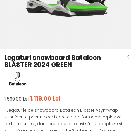
Tricouri
Accesorii personalizare
Pantaloni outdoor
Sosete Outdoor
Curele
Sepci
Bustiere
Underwear
Legaturi snowboard Bataleon
BLASTER 2024 GREEN
1.119,00 Lei
1.599,00 Lei
Legăturile de snowboard Bataleon Blaster Asymwrap
sunt făcute pentru riderii care cer performanțe explozive
pe tot muntele, dar care doresc totuși să se adapteze și
să aibă parte și de fun pe pârtie.Spatele înalt Asymwrap