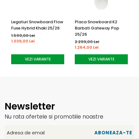
tehnologia 3D Auxetic Shape - un model cu balamale
care se extinde perfect în jurul ghetei tale fără a întinde
sau distorsiona materialul pentru o aderență și un
Legaturi Snowboard Flow
Placa Snowboard K2
Fuse Hybrid Khaki 25/26
Barbati Gateway Pop
confort fără egal.
25/26
1.599,00 Lei
1.039,00 Lei
2.299,00 Lei
1.264,00 Lei
VEZI VARIANTE
VEZI VARIANTE
Newsletter
Nu rata ofertele si promotiile noastre