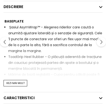
DESCRIERE
BASEPLATE
Șasiul AsymWrap™ - Alegerea riderilor care caută o
anumită ajustare laterală și o senzație de siguranță. Cele
3 puncte de conectare vor oferi un flex ușor mai moale
de la o parte la alta, fără a sacrifica controlul de la
margine la margine.
ToadGrip Heel Rubber - O plăcuță aderentă de tracțiune
din cauciuc protejează partea din spate a bootului și o
menține blocată în permanență.
Mărime de bază reglabilă - Cupa pentru călcâi poate fi
ajustată pentru a vă ajuta să vă centrați perfect bootul
VEZI MAI MULT
în legătură.
Padding reglabil - Alegeți din trei poziții diferite ale
CARACTERISTICI
FootPad-ului pentru o potrivire perfectă cu talpa
bootului dumneavoastră..