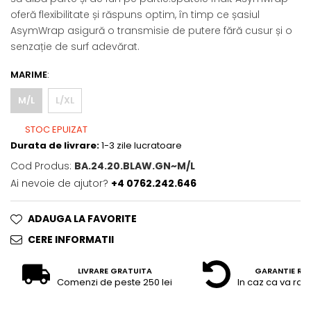
oferă flexibilitate și răspuns optim, în timp ce șasiul
AsymWrap asigură o transmisie de putere fără cusur și o
senzație de surf adevărat.
MARIME
:
M/L
L/XL
STOC EPUIZAT
Durata de livrare:
1-3 zile lucratoare
Cod Produs:
BA.24.20.BLAW.GN~M/L
Ai nevoie de ajutor?
+4 0762.242.646
ADAUGA LA FAVORITE
CERE INFORMATII
LIVRARE GRATUITA
GARANTIE RE
Comenzi de peste 250 lei
In caz ca va raz