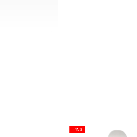
e oferă un flex lateral relaxat, ideal pentru o senzație de surfing
ticlă)
-45%