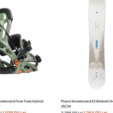
pre-curbat, care distribuie uniform presiunea pentru un flex ide
pe, se adaptează perfect în jurul ghetei pentru aderență optimă
erfectă cu talpa ghetei tale.
e highback-ului pentru un răspuns mai agresiv pe călcâi sau un st
uchia călcâiului pentru transfer de putere mai eficient.
otecția ghetei și fixare sigură.
re perfectă pe placă și adaptare la orice formă de gheată.
er-rezistente, pentru o închidere rapidă și sigură.
trag automat pentru a facilita intrarea rapidă în legături.
nowboard Flow Fuse Hybrid
Placa Snowboard K2 Barbati 
 șuruburi, șaibe) pentru a te asigura că rămâi pe pârtie chiar și
6
25/26
ile Burton).
1.039,00 Lei
1.264,00 Lei
ei
2.299,00 Lei