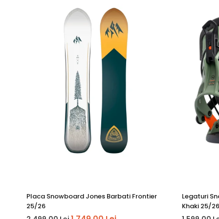
Confort
Wrap Ankle Strap:
Curea ergonomică ușoară, cu design 
Transfer Toestrap:
Realizat cu tehnologia Auxetic Sha
Footpad Ajustabil:
Poziții multiple pentru o potrivire p
Utilizare și Ajustare
Ajustare rapidă:
Reglaj fără unelte cu levier pe spatel
Rotirea Highback-ului:
Permite alinierea paralelă cu m
ToadGrip Heelpad:
Placă de cauciuc aderentă pentru pr
Dimensiune ajustabilă:
Heelcup reglabil pentru centra
Bulletproof Buckles:
Catarame din aluminiu turnat, sup
FastEntry Ladders:
Curelele pentru gleznă și vârf se re
Extra:
Placa Snowboard Jones Barbati Frontier
Legaturi S
Never Miss a Day Kit:
Include piese de rezervă (ladders,
25/26
Khaki 25/2
Compatibilitate:
Discuri 4x4 și Channel Disk (compatib
1.749,00 Lei
2.499,00 Lei
1.599,00 L