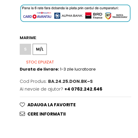
MARIME
:
S
M/L
STOC EPUIZAT
Durata de livrare:
1-3 zile lucratoare
Cod Produs:
BA.24.25.DON.BK~S
Ai nevoie de ajutor?
+4 0762.242.646
ADAUGA LA FAVORITE
CERE INFORMATII