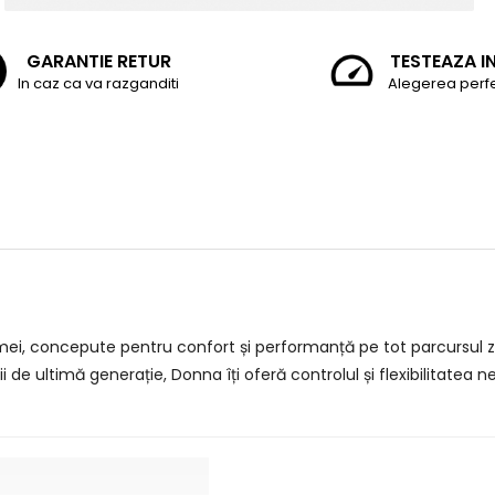
GARANTIE RETUR
TESTEAZA I
In caz ca va razganditi
Alegerea perf
i, concepute pentru confort și performanță pe tot parcursul zilei,
 de ultimă generație, Donna îți oferă controlul și flexibilitate