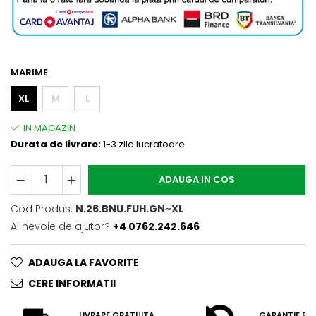
MARIME
:
XL
M
L
Durata de livrare:
1-3 zile lucratoare
ADAUGA IN COS
Cod Produs:
N.26.BNU.FUH.GN~XL
Ai nevoie de ajutor?
+4 0762.242.646
ADAUGA LA FAVORITE
CERE INFORMATII
LIVRARE GRATUITA
GARANTIE RE