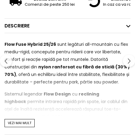
Comenzi de peste 250 lei
In caz ca va raz
DESCRIERE
Flow Fuse Hybrid 25/26
sunt legături all-mountain cu flex
mediu-rigid, concepute pentru riderii care vor libertate,
confort și reacție rapidă pe tot muntele. Datorită
construcției din
nylon ranforsat cu fibră de sticlă (30% /
70%)
, oferă un echilibru ideal între stabilitate, flexibilitate și
durabilitate – perfecte pentru park, pârtie sau powder.
Sistemul legendar
Flow Design
cu
reclining
highback
permite intrarea rapidă prin spate, iar cablul din
oțel de înaltă rezistență accelerează răspunsul toe-to-
heel. Construcția
Hybrid Strap
combină avantajele
VEZI MAI MULT
sistemului clasic cu cele de speed-entry – fixare rapidă,
dar și libertate totală pentru tweak-uri și grab-uri.