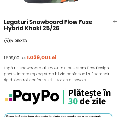
Tricouri
Accesorii personalizare
Pantaloni outdoor
Sosete Outdoor
Legaturi Snowboard Flow Fuse
Curele
Hybrid Khaki 25/26
Sepci
Bustiere
Underwear
1.039,00 Lei
1.599,00 Lei
Legături snowboard all-mountain cu sistem Flow Design
pentru intrare rapidă, strap hibrid confortabil și flex mediu-
rigid. Control, confort și stil – tot ce ai nevoie.