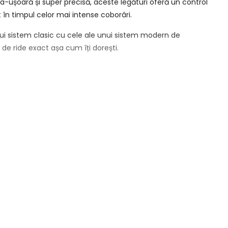
ra-ușoară și super precisă, aceste legături oferă un control
t în timpul celor mai intense coborâri.
nui sistem clasic cu cele ale unui sistem modern de
 de ride exact așa cum îți dorești.
dă, după preferințe. Sistemul de închidere rămâne ferm și