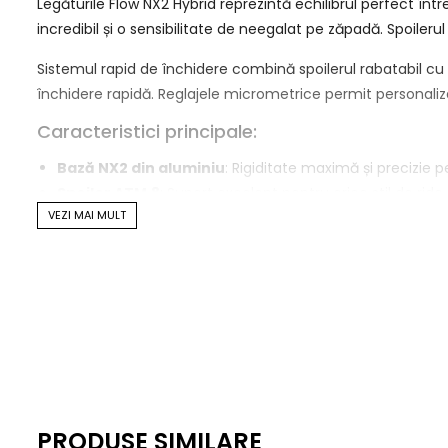
Legăturile Flow NX2 Hybrid reprezintă echilibrul perfect în
incredibil și o sensibilitate de neegalat pe zăpadă. Spoileru
Sistemul rapid de închidere combină spoilerul rabatabil cu
închidere rapidă. Reglajele micrometrice permit personalizar
Caracteristici principale:
Bază NX2 din aluminiu
: Rigiditate maximă și precizie 
Spoiler ATM.8
: Suport excelent pentru orice stil de rid
VEZI MAI MULT
Curea Hybrid PowerStrap
: Combinația perfectă între v
Strap Exo Kush
: Ușor și confortabil, conceput pentru se
Catarame LSR (Locking Slap Ratchet)
: Poți folosi l
sigur.
PRODUSE SIMILARE