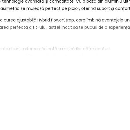
tre tehnologie avansată și comoditate. Cu o bază din aluminiu ult
l asimetric se mulează perfect pe picior, oferind suport și confor
 o curea ajustabilă Hybrid PowerStrap, care îmbină avantajele u
ea perfectă a fit-ului, astfel încât să te bucuri de o experiență
pentru transmiterea eficientă a mișcărilor către canturi.
e, cu manevrabilitate optimă pentru ajustări rapide.
iteza de utilizare și ajustarea tradițională.
siunile lungi pe zăpadă.
egăturile fie ca pe unele tradiționale, fie în modul cu intrare rapi