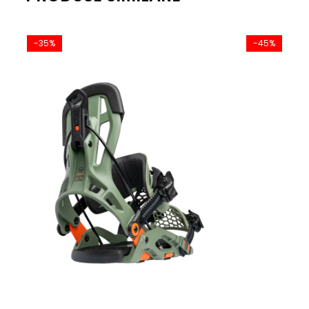
-35%
-45%