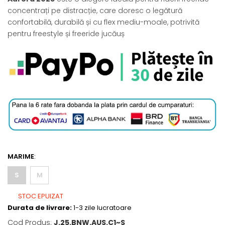
concentrați pe distracție, care doresc o legătură
confortabilă, durabilă și cu flex mediu-moale, potrivită
pentru freestyle și freeride jucăuș
MARIME
:
S
M
STOC EPUIZAT
Durata de livrare:
1-3 zile lucratoare
Cod Produs:
J.25.BNW.AUS.C1~S