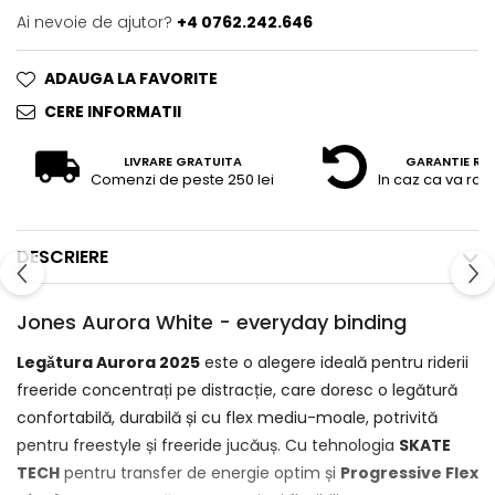
Ai nevoie de ajutor?
+4 0762.242.646
ADAUGA LA FAVORITE
CERE INFORMATII
LIVRARE GRATUITA
GARANTIE RE
Comenzi de peste 250 lei
In caz ca va raz
DESCRIERE
Jones Aurora White - everyday binding
Legǎtura Aurora 2025
este o alegere ideală pentru riderii
freeride concentrați pe distracție, care doresc o legătură
confortabilă, durabilă și cu flex mediu-moale, potrivită
pentru freestyle și freeride jucăuș. Cu tehnologia
SKATE
TECH
pentru transfer de energie optim și
Progressive Flex