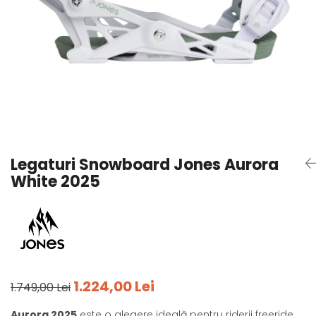
Tricouri
Accesorii personalizare
Pantaloni outdoor
Sosete Outdoor
Curele
Sepci
Bustiere
Underwear
Legaturi Snowboard Jones Aurora
White 2025
1.224,00 Lei
1.749,00 Lei
Aurora 2025
este o alegere ideală pentru riderii freeride