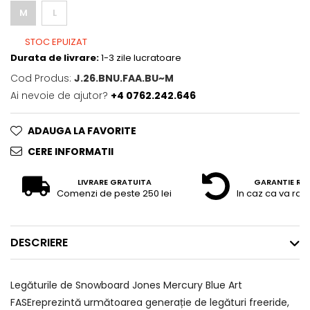
M
L
STOC EPUIZAT
Durata de livrare:
1-3 zile lucratoare
Cod Produs:
J.26.BNU.FAA.BU~M
Ai nevoie de ajutor?
+4 0762.242.646
ADAUGA LA FAVORITE
CERE INFORMATII
LIVRARE GRATUITA
GARANTIE RE
Comenzi de peste 250 lei
In caz ca va raz
DESCRIERE
Legăturile de Snowboard Jones Mercury Blue Art
FASEreprezintă următoarea generație de legături freeride,