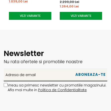
1.039,00 Lei
2.299,00 Lei
rapidă. Echipată cu cârligul Lock Slap Ratchet 2.0 și o scară
1.264,00 Lei
unică cu trei dinți pentru reglare ușoară și precisă.
VEZI VARIANTE
VEZI VARIANTE
Performanță Premium
Placa de Bază Fusion XR
Placa de bază asimetrică cu profil redus, realizată dintr-un
amestec inovator de patru materiale diferite care
Newsletter
îmbunătățește flexul natural al oricărei plăci de snowboard.
Secțiunea centrală mai rigidă oferă un răspuns de
Nu rata ofertele si promotiile noastre
neegalat, în timp ce straturile inferioare plușate adaugă
amortizare și îmbunătățesc senzația conexiunii cu placa.
AsymFlex Highback
Vreau sa primesc newsletter cu promotiile magazinului.
Spătarele de rigiditate medie prezintă un contur asimetric
Afla mai multe in
Politica de Confidentialitate
cu aripa superioară extinsă pentru o inițiere îmbunătățită a
virajelor. Partea internă mai moale permite reglaje ușoare,
iar coloana centrală rigidă oferă puterea necesară pentru