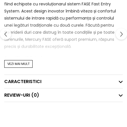
fiind echipate cu revoluționarul sistem FASE Fast Entry
System. Acest design inovator îmbină viteza și confortul
sistemului de intrare rapidă cu performanța și controlul
unei legături tradiționale cu două curele. Făcută pentru
freeriderii duri care distrug în toate condițiile și pe toate
terenurile, Mercury FASE oferă suport premium, răspuns
precis și durabilitate excepțională.
Specificații Tehnice:
VEZI MAI MULT
Sezon:
2025-2026
Stil:
All-mountain, Freeride
CARACTERISTICI
Flex:
Medium/Stiff (mediu/rigid)
Greutate:
895g (31.6 oz) per legătură (mărimea M)
REVIEW-URI
(0)
Compatibilitate:
Universală - compatibilă cu orice
marcă de snowboard și încălțăminte
Sistemul FASE - Tehnologia
Revoluționară