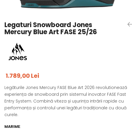
Tricouri
Accesorii personalizare
Pantaloni outdoor
Sosete Outdoor
Legaturi Snowboard Jones
Curele
Mercury Blue Art FASE 25/26
Sepci
Bustiere
Underwear
1.789,00 Lei
Legăturile Jones Mercury FASE Blue Art 2026 revolutionează
experiența de snowboard prin sistemul inovator FASE Fast
Entry System. Combină viteza și ușurința intrării rapide cu
performanța și controlul unei legături tradiționale cu două
curele.
MARIME
: