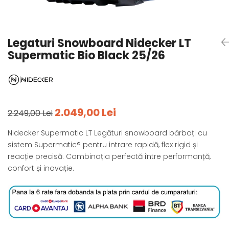
Tricouri
Accesorii personalizare
Pantaloni outdoor
Sosete Outdoor
Legaturi Snowboard Nidecker LT
Curele
Supermatic Bio Black 25/26
Sepci
Bustiere
Underwear
2.049,00 Lei
2.249,00 Lei
Nidecker Supermatic LT Legături snowboard bărbați cu
sistem Supermatic® pentru intrare rapidă, flex rigid și
reacție precisă. Combinația perfectă între performanță,
confort și inovație.