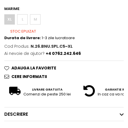
MARIME
:
XL
L
M
STOC EPUIZAT
Durata de livrare:
1-3 zile lucratoare
Cod Produs:
N.26.BNU.SPL.C5~XL
Ai nevoie de ajutor?
+4 0762.242.646
ADAUGA LA FAVORITE
CERE INFORMATII
LIVRARE GRATUITA
GARANTIE RE
Comenzi de peste 250 lei
In caz ca va raz
DESCRIERE