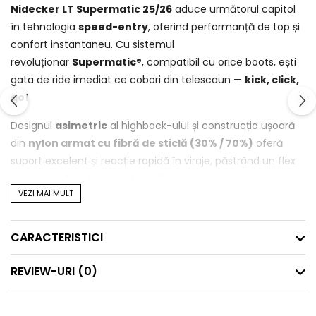
Nidecker LT Supermatic 25/26
aduce următorul capitol
în tehnologia
speed-entry
, oferind performanță de top și
confort instantaneu. Cu sistemul
revoluționar
Supermatic®
, compatibil cu orice boots, ești
gata de ride imediat ce cobori din telescaun —
kick, click,
go!
Designul
asimetric
al highback-ului și construcția ușoară
din
nylon armat cu fibră de sticlă (30% / 70%)
oferă
suport excelent și reacție rapidă în viraje, păstrând un flex
mediu-rigid perfect pentru riding de stațiune sau park.
VEZI MAI MULT
Strapurile
Exo-Frame S Hybrid
din TPU sunt ultra-ușoare,
rezistente și oferă o presiune uniformă, în timp
CARACTERISTICI
ce
toestrap-ul Hexo 2.0
se mulează perfect pe boots
pentru fixare sigură și confortabilă.
REVIEW-URI
(0)
Noul sistem
LSR 2.0 Auto-Lock
blochează automat
cureaua în ambele direcții, iar tehnologia
Active
Strap
ridică automat strapurile la intrare, pentru o