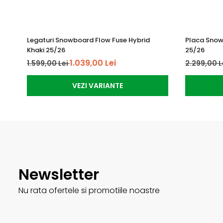
Asym FRS Strap
Această curea se mulează perfect pe orice tip de boot și 
https://www.youtube.com/watch?v=Jz3kD3f05xE
Legaturi Snowboard Flow Fuse Hybrid
Placa Snow
Khaki 25/26
25/26
1.039,00 Lei
1.599,00 Lei
2.299,00 L
VEZI VARIANTE
Newsletter
Nu rata ofertele si promotiile noastre