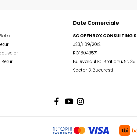
Date Comerciale
Plata
SC OPENBOX CONSULTING S
Retur
J23/1109/2012
oduselor
RO16043571
 Retur
Bulevardul IC. Bratianu, Nr. 35
Sector 3, Bucuresti