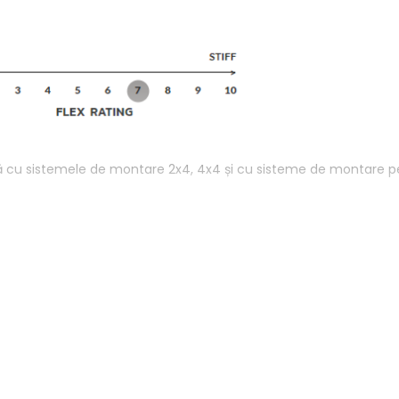
lă cu sistemele de montare 2x4, 4x4 și cu sisteme de montare p
ateboard și îmbunătățește controlul plăcii
irect de la legătură la marginile plăcii printr-un design dinam
ii și oferă răspuns și amortizare personalizabile (Surf Mode și
ârful piciorului, forța pe care o puneți pe bretele și pe highbac
estui sistem, legăturile SkateTech sunt cele mai receptive legătu