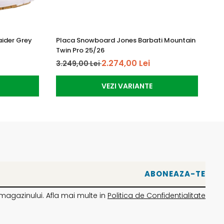
a Flip-it pentru modul freeride sau freestyle - tu alegi!
aider Grey
Placa Snowboard Jones Barbati Mountain
Pl
Twin Pro 25/26
Mo
2.274,00 Lei
3.249,00 Lei
2.
VEZI VARIANTE
magazinului. Afla mai multe in
Politica de Confidentialitate