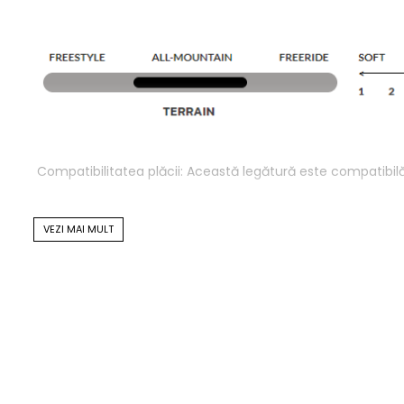
Compatibilitatea plăcii: Această legătură este compatibi
SKATE TECH
VEZI MAI MULT
Sistemul NOW Skate Tech funcționează pe sistemul sk
Reduce oboseala piciorului prin transferul de energie d
Bushiongs sunt punctul principal de contact al legătur
1. Putere de întoarcere de neegalat
Atunci când efectuați un viraj puternic cu călcâiul sau cu v
ului de skatetech.Prin utilizarea avantajului mecanic al ac