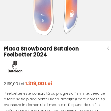
Tricouri
Accesorii personalizare
Pantaloni outdoor
Sosete Outdoor
Curele
Sepci
Bustiere
Underwear
Placa Snowboard Bataleon
Feelbetter 2024
1.319,00 Lei
2.199,00 Lei
Feelbetter este construită cu progresia în minte, ceea ce
o face să fie placă pentru riderii ambițioși care doresc să
avanseze în domeniul all mountain. Dispune de un flex
jucăuș care este super ușor de manevrat, modelat cu