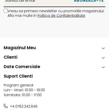
freeride.
Vreau sa primesc newsletter cu promotiile magazinului.
Afla mai multe in
Politica de Confidentialitate
Magazinul Meu
CORE
Plop complet cu șnururi de fag din lemn de esență tare
Clienti
pentru a întări boardul și inserțiile, dar și pentru a crește
pop-ul.
Date Comerciale
LAMINATES
Suport Clienti
BIAx Laminate - Țesătura din fibră de sticlă cu două căi
este ușoară, puternică și nebunește de receptivă.
Program general
Luni - Vineri: 10:00 - 19:00
Acesta este folosită pentru a întări modelul de flex pe
Sambata: 10:00 - 17:00
plăcile mai agresive.
SIDEWALLS
+4 0762.242.646
Tehnologie cu pereți laterali cu infuzie de uretan. Shock