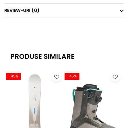
ROCKER TYPE
MEDIUM CAMBER - Profilele de camber sunt definite de la
REVIEW-URI
(0)
mic la mare. Un camber mai mare face ca plăcile să fie
mai dinamice, care trebuie să fie pilotate mai agresiv
pentru a obține performanțe maxime. Boardurile cu
camber mai mic sunt mai fluide la viteze mai mici și pe
powder.
PRODUSE SIMILARE
-45%
-45%
3BT™ (Triple Base Technology) cu SideKick™ - Toate
plăcile Bataleon au camber pozitiv de la vârf la coadă în
combinație cu puncte de contact cu baza laterală
ridicată.