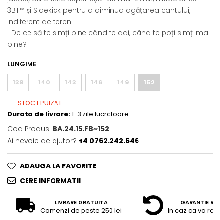
3BT™ și Sidekick pentru a diminua agățarea cantului,
indiferent de teren.
De ce să te simți bine când te dai, când te poți simți mai
bine?
LUNGIME
:
138
140
143
146
149
152
STOC EPUIZAT
Durata de livrare:
1-3 zile lucratoare
Cod Produs:
BA.24.15.FB~152
Ai nevoie de ajutor?
+4 0762.242.646
ADAUGA LA FAVORITE
CERE INFORMATII
LIVRARE GRATUITA
GARANTIE RE
Comenzi de peste 250 lei
In caz ca va raz