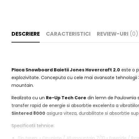
DESCRIERE
CARACTERISTICI
REVIEW-URI
(0)
Placa Snowboard Baietii Jones Hovercraft 2.0
este o p
explozivitate. Conceputa cu cele mai avansate tehnologii 3D 
mountain.
Realizata cu un
Re-Up Tech Core
din lemn de Paulownia si
transfer rapid de energie si absorbtie excelenta a vibratiilor
Sintered 8000
asigura viteza, durabilitate si absorbtie su
Specificatii tehnice:
Tip teren: • On-piste / All-mountain 7/10 • Freeride / Pow