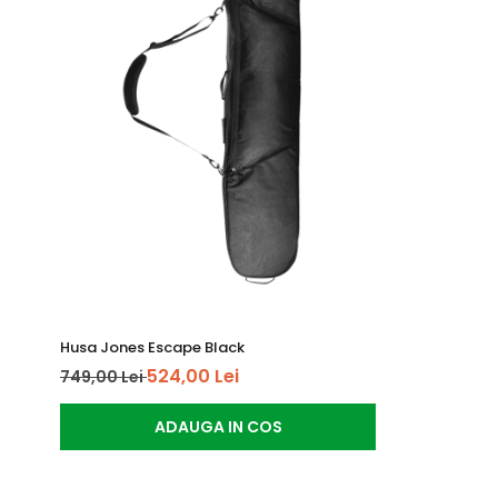
Croiala: Directional pentru control si manevrabilitate 
Recomandare: Alege dimensiunea potrivita in functie de 
Intretinere:
Ceara regulata pentru performanta optima
Curatare placa dupa fiecare utilizare
Husa Jones Escape Black
524,00 Lei
749,00 Lei
ADAUGA IN COS