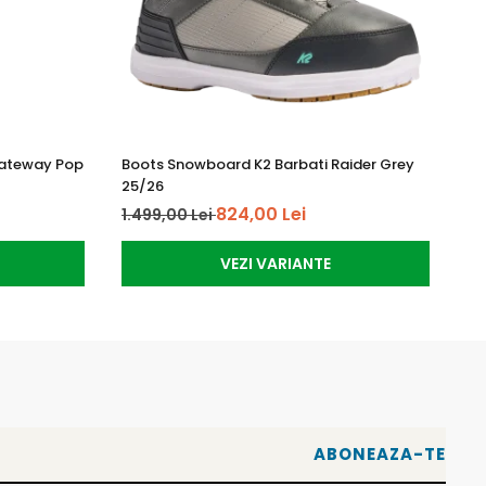
Gateway Pop
Boots Snowboard K2 Barbati Raider Grey
Pl
25/26
Tw
824,00 Lei
1.499,00 Lei
3.
VEZI VARIANTE