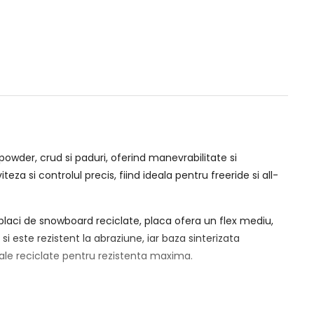
wder, crud si paduri, oferind manevrabilitate si
a si controlul precis, fiind ideala pentru freeride si all-
 placi de snowboard reciclate, placa ofera un flex mediu,
i este rezistent la abraziune, iar baza sinterizata
riale reciclate pentru rezistenta maxima.