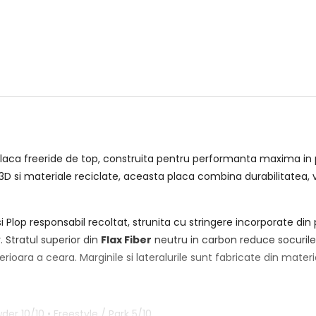
laca freeride de top, construita pentru performanta maxima in po
si materiale reciclate, aceasta placa combina durabilitatea, vitez
 Plop responsabil recoltat, strunita cu stringere incorporate din
. Stratul superior din
Flax Fiber
neutru in carbon reduce socurile s
perioara a ceara. Marginile si lateralurile sunt fabricate din mate
der 10/10 • Freestyle / Park 5/10