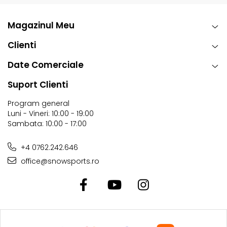
este pentru tine.
Magazinul Meu
Base:
N-5000
– Base-ul extrudat N-5000 stabilește standardul.
Clienti
Este extrem de durabil și rămâne rapid chiar și fără o
Date Comerciale
întreținere constantă.
Suport Clienti
Program general
Luni - Vineri: 10:00 - 19:00
Sambata: 10:00 - 17:00
+4 0762.242.646
office@snowsports.ro