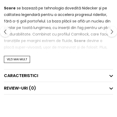
Score
se bazează pe tehnologia dovedită Nidecker și pe
calitatea legendară pentru a accelera progresul riderilor,
fără a-ți goli portofelul. La baza plăcii se află un nucleu din
poplar pe toată lungimea, cu inserții din fag pentru un plus
de durabilitate. Combinat cu profilul CamRock, care face
tranzițiile pe margini extrem de fluide,
Score
devine o
placă super-vivoasă, ușor de manevrat și de folosit. Plus,
finisajul mat translucid îți va da un vibe bun și va atrage
VEZI MAI MULT
toate privirile în parcuri.
Caracteristici cheie:
CARACTERISTICI
Formă directional twin:
Forma ideală pentru a trece
ușor de pe trasee în parc și dincolo de ele.
REVIEW-URI
(0)
CamRock:
Combinația perfectă între camber-ul din
zona legăturilor și rocker-ul extins pe nas și coadă. Oferă
un ride mai relaxat atunci când schimbi marginea sau
înveți trucuri.