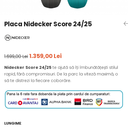
Tricouri
Accesorii personalizare
Pantaloni outdoor
Sosete Outdoor
Placa Nidecker Score 24/25
Curele
Sepci
Bustiere
Underwear
1.359,00 Lei
1.699,00 Lei
Nidecker
Score 24/25
te ajută să îți îmbunătățești stilul
rapid, fără compromisuri. De la parc la viteză maximă, o
să te distrezi la fiecare coborâre.
LUNGIME
: