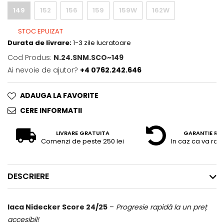
149
152
156
159
159W
162W
STOC EPUIZAT
Durata de livrare:
1-3 zile lucratoare
Cod Produs:
N.24.SNM.SCO~149
Ai nevoie de ajutor?
+4 0762.242.646
ADAUGA LA FAVORITE
CERE INFORMATII
LIVRARE GRATUITA
GARANTIE RE
Comenzi de peste 250 lei
In caz ca va raz
DESCRIERE
laca Nidecker Score 24/25
–
Progresie rapidă la un preț
accesibil!