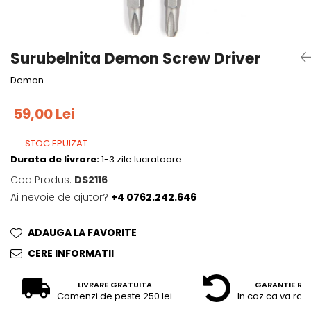
Tricouri
Accesorii personalizare
Pantaloni outdoor
Sosete Outdoor
Surubelnita Demon Screw Driver
Curele
Demon
Sepci
Bustiere
59,00 Lei
Underwear
STOC EPUIZAT
Durata de livrare:
1-3 zile lucratoare
Cod Produs:
DS2116
Ai nevoie de ajutor?
+4 0762.242.646
ADAUGA LA FAVORITE
CERE INFORMATII
LIVRARE GRATUITA
GARANTIE RE
Comenzi de peste 250 lei
In caz ca va raz