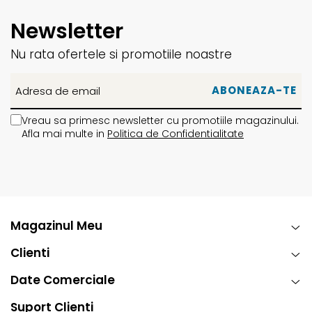
Tricouri
Accesorii personalizare
Pantaloni outdoor
Newsletter
Sosete Outdoor
Nu rata ofertele si promotiile noastre
Curele
Sepci
Bustiere
Vreau sa primesc newsletter cu promotiile magazinului.
Underwear
Afla mai multe in
Politica de Confidentialitate
Magazinul Meu
Clienti
Date Comerciale
Suport Clienti