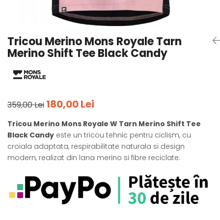
Tricouri
Accesorii personalizare
Pantaloni outdoor
Sosete Outdoor
Tricou Merino Mons Royale Tarn
Curele
Merino Shift Tee Black Candy
Sepci
Bustiere
Underwear
180,00 Lei
359,00 Lei
Tricou Merino Mons Royale W Tarn Merino Shift Tee
Black Candy
este un tricou tehnic pentru ciclism, cu
croiala adaptata, respirabilitate naturala si design
modern, realizat din lana merino si fibre reciclate.