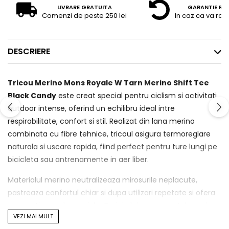
LIVRARE GRATUITA
GARANTIE RE
Comenzi de peste 250 lei
In caz ca va raz
DESCRIERE
Tricou Merino Mons Royale W Tarn Merino Shift Tee
Black Candy
este creat special pentru ciclism si activitati
outdoor intense, oferind un echilibru ideal intre
respirabilitate, confort si stil. Realizat din lana merino
combinata cu fibre tehnice, tricoul asigura termoreglare
naturala si uscare rapida, fiind perfect pentru ture lungi pe
bicicleta sau antrenamente in aer liber.
Materialul merino neutralizeaza mirosurile neplacute,
pastreaza confortul chiar si dupa utilizari repetate si ofera
o senzatie moale pe piele. Croiala lejera, cu spatele mai
VEZI MAI MULT
lung, este adaptata pozitiei de pedalat si ofera libertate de