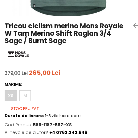
Tricouri
Accesorii personalizare
Pantaloni outdoor
Sosete Outdoor
Tricou ciclism merino Mons Royale
Curele
W Tarn Merino Shift Raglan 3/4
Sepci
Sage / Burnt Sage
Bustiere
Underwear
265,00 Lei
379,00 Lei
MARIME
:
XS
M
STOC EPUIZAT
Durata de livrare:
1-3 zile lucratoare
Cod Produs:
586-1187-557~XS
Ai nevoie de ajutor?
+4 0762.242.646