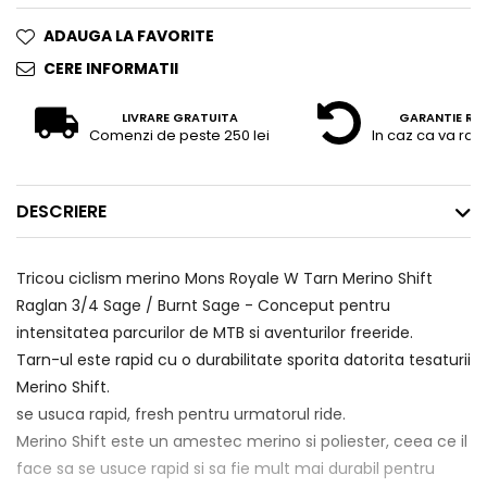
ADAUGA LA FAVORITE
CERE INFORMATII
LIVRARE GRATUITA
GARANTIE RE
Comenzi de peste 250 lei
In caz ca va raz
DESCRIERE
Tricou ciclism merino Mons Royale W Tarn Merino Shift
Raglan 3/4 Sage / Burnt Sage - Conceput pentru
intensitatea parcurilor de MTB si aventurilor freeride.
Tarn-ul este rapid cu o durabilitate sporita datorita tesaturii
Merino Shift.
se usuca rapid, fresh pentru urmatorul ride.
Merino Shift este un amestec merino si poliester, ceea ce il
face sa se usuce rapid si sa fie mult mai durabil pentru