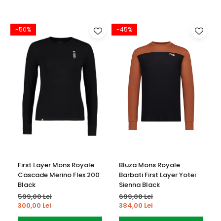
Intretinere:
-50%
-45%
Spalare la 30°C, program delicat
Nu se folosesc inalbitori
Uscare naturala, departe de surse directe de caldura
Nu se calca la temperaturi inalte
Nu se curata chimic
First Layer Mons Royale
Bluza Mons Royale
Cascade Merino Flex 200
Barbati First Layer Yotei
Black
Sienna Black
599,00 Lei
699,00 Lei
300,00 Lei
384,00 Lei