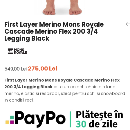
Tricouri
Accesorii personalizare
Pantaloni outdoor
Sosete Outdoor
First Layer Merino Mons Royale
Curele
Cascade Merino Flex 200 3/4
Sepci
Legging Black
Bustiere
Underwear
275,00 Lei
549,00 Lei
First Layer Merino Mons Royale Cascade Merino Flex
200 3/4 Legging Black
este un colant tehnic din lana
merino, elastic si respirabil, ideal pentru schi si snowboard
in conditii reci.