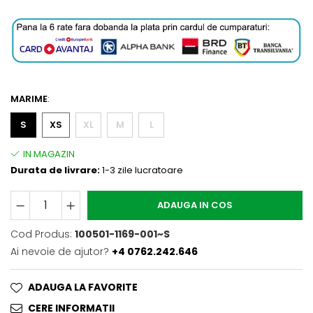
MARIME
:
S
XS
XL
M
L
Durata de livrare:
1-3 zile lucratoare
ADAUGA IN COS
Cod Produs:
100501-1169-001~S
Ai nevoie de ajutor?
+4 0762.242.646
ADAUGA LA FAVORITE
CERE INFORMATII