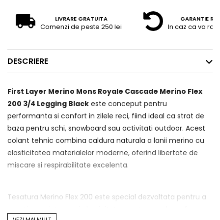
LIVRARE GRATUITA
GARANTIE RE
Comenzi de peste 250 lei
In caz ca va raz
DESCRIERE
First Layer Merino Mons Royale Cascade Merino Flex
200 3/4 Legging Black
este conceput pentru
performanta si confort in zilele reci, fiind ideal ca strat de
baza pentru schi, snowboard sau activitati outdoor. Acest
colant tehnic combina caldura naturala a lanii merino cu
elasticitatea materialelor moderne, oferind libertate de
miscare si respirabilitate excelenta.
Tesatura Merino Flex 200 este special dezvoltata pentru a
mentine rezistenta si elasticitatea pe termen lung, fara sa
VEZI MAI MULT