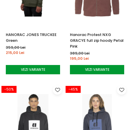
Tricouri
Accesorii personalizare
Pantaloni outdoor
Sosete Outdoor
Curele
HANORAC JONES TRUCKEE
Hanorac Protest NXG
Sepci
Green
GRACYE full zip hoody Petal
Bustiere
Pink
359,00 Lei
215,00 Lei
389,00 Lei
Underwear
195,00 Lei
VEZI VARIANTE
VEZI VARIANTE
-50%
-45%