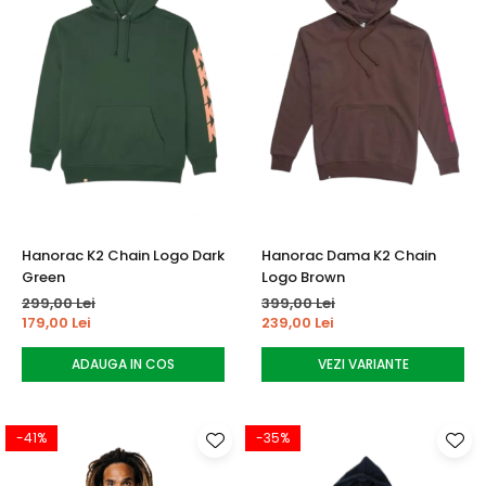
Hanorac K2 Chain Logo Dark
Hanorac Dama K2 Chain
Green
Logo Brown
299,00 Lei
399,00 Lei
179,00 Lei
239,00 Lei
ADAUGA IN COS
VEZI VARIANTE
-41%
-35%