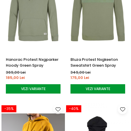
Hanorac Protest Nxgparker
Bluza Protest Nxgkeeton
Hoody Green Spray
Sweatshirt Green Spray
369,00 Lei
349,00 Lei
185,00 Lei
175,00 Lei
VEZI VARIANTE
VEZI VARIANTE
-35%
-40%