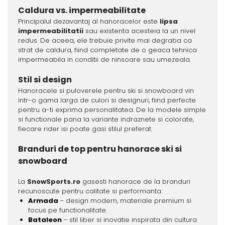
Caldura vs. impermeabilitate
Principalul dezavantaj al hanoracelor este
lipsa
impermeabilitatii
sau existenta acesteia la un nivel
redus. De aceea, ele trebuie privite mai degraba ca
strat de caldura, fiind completate de o geaca tehnica
impermeabila in conditii de ninsoare sau umezeala.
Stil si design
Hanoracele si puloverele pentru ski si snowboard vin
intr-o gama larga de culori si designuri, fiind perfecte
pentru a-ti exprima personalitatea. De la modele simple
si functionale pana la variante indraznete si colorate,
fiecare rider isi poate gasi stilul preferat.
Branduri de top pentru hanorace ski si
snowboard
La
SnowSports.ro
gasesti hanorace de la branduri
recunoscute pentru calitate si performanta:
Armada
– design modern, materiale premium si
focus pe functionalitate.
Bataleon
– stil liber si inovatie inspirata din cultura