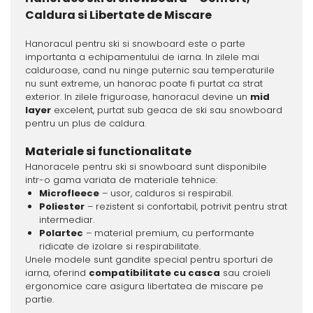
Caldura si Libertate de Miscare
Hanoracul pentru ski si snowboard este o parte
importanta a echipamentului de iarna. In zilele mai
calduroase, cand nu ninge puternic sau temperaturile
nu sunt extreme, un hanorac poate fi purtat ca strat
exterior. In zilele friguroase, hanoracul devine un
mid
layer
excelent, purtat sub geaca de ski sau snowboard
pentru un plus de caldura.
Materiale si functionalitate
Hanoracele pentru ski si snowboard sunt disponibile
intr-o gama variata de materiale tehnice:
Microfleece
– usor, calduros si respirabil.
Poliester
– rezistent si confortabil, potrivit pentru strat
intermediar.
Polartec
– material premium, cu performante
ridicate de izolare si respirabilitate.
Unele modele sunt gandite special pentru sporturi de
iarna, oferind
compatibilitate cu casca
sau croieli
ergonomice care asigura libertatea de miscare pe
partie.