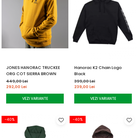
JONES HANORAC TRUCKEE
Hanorac K2 Chain Logo
ORG COT SIERRA BROWN
Black
449,00 Lei
399,00 Lei
292,00 Lei
239,00 Lei
VEZI VARIANTE
VEZI VARIANTE
-40%
-40%