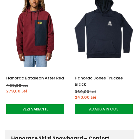
Hanorac Bataleon After Red
Hanorac Jones Truckee
Black
469,00 Lei
279,00 Lei
369,00 Lei
240,00 Lei
VEZI VARIANTE
ADAUGA IN COS
Hanorace Ski si Snowboard – Confort,