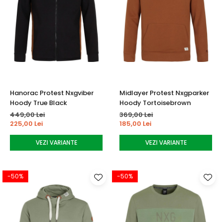
Hanorac Protest Nxgviber
Midlayer Protest Nxgparker
Hoody True Black
Hoody Tortoisebrown
449,00 Lei
369,00 Lei
225,00 Lei
185,00 Lei
VEZI VARIANTE
VEZI VARIANTE
-50%
-50%