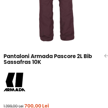
Tricouri
Accesorii personalizare
Pantaloni outdoor
Sosete Outdoor
Curele
Sepci
Bustiere
Underwear
Pantaloni Armada Pascore 2L Bib
Sassafras 10K
700,00 Lei
1.399,00 Lei