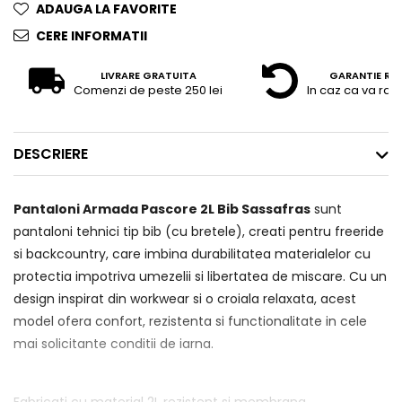
ADAUGA LA FAVORITE
CERE INFORMATII
LIVRARE GRATUITA
GARANTIE RE
Comenzi de peste 250 lei
In caz ca va raz
DESCRIERE
Pantaloni Armada Pascore 2L Bib Sassafras
sunt
pantaloni tehnici tip bib (cu bretele), creati pentru freeride
si backcountry, care imbina durabilitatea materialelor cu
protectia impotriva umezelii si libertatea de miscare. Cu un
design inspirat din workwear si o croiala relaxata, acest
model ofera confort, rezistenta si functionalitate in cele
mai solicitante conditii de iarna.
Fabricati cu material 2L rezistent si membrana