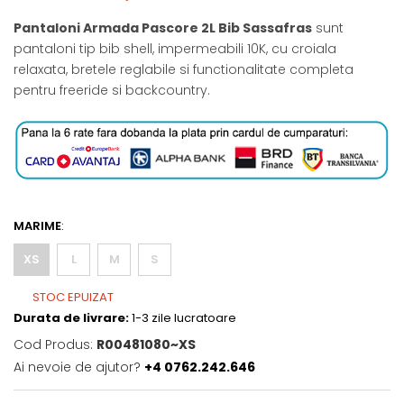
Pantaloni Armada Pascore 2L Bib Sassafras
sunt
pantaloni tip bib shell, impermeabili 10K, cu croiala
relaxata, bretele reglabile si functionalitate completa
pentru freeride si backcountry.
MARIME
:
XS
L
M
S
STOC EPUIZAT
Durata de livrare:
1-3 zile lucratoare
Cod Produs:
R00481080~XS
Ai nevoie de ajutor?
+4 0762.242.646