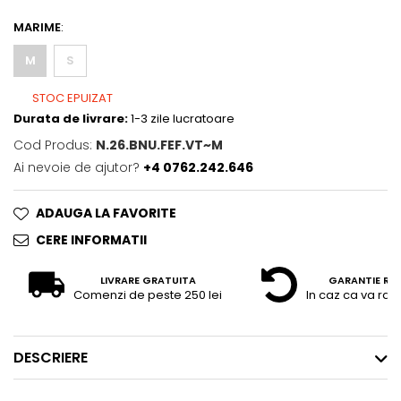
MARIME
:
M
S
STOC EPUIZAT
Durata de livrare:
1-3 zile lucratoare
Cod Produs:
N.26.BNU.FEF.VT~M
Ai nevoie de ajutor?
+4 0762.242.646
ADAUGA LA FAVORITE
CERE INFORMATII
LIVRARE GRATUITA
GARANTIE RE
Comenzi de peste 250 lei
In caz ca va raz
DESCRIERE