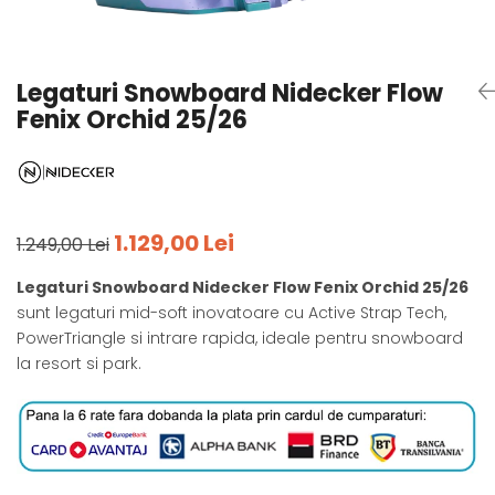
Tricouri
Accesorii personalizare
Pantaloni outdoor
Sosete Outdoor
Legaturi Snowboard Nidecker Flow
Curele
Fenix Orchid 25/26
Sepci
Bustiere
Underwear
1.129,00 Lei
1.249,00 Lei
Legaturi Snowboard Nidecker Flow Fenix Orchid 25/26
sunt legaturi mid-soft inovatoare cu Active Strap Tech,
PowerTriangle si intrare rapida, ideale pentru snowboard
la resort si park.