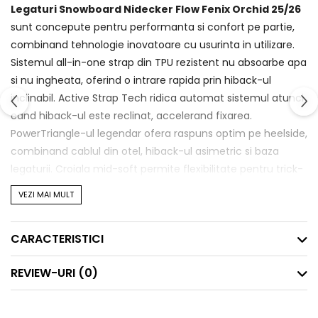
Legaturi Snowboard Nidecker Flow Fenix Orchid 25/26
sunt concepute pentru performanta si confort pe partie,
combinand tehnologie inovatoare cu usurinta in utilizare.
Sistemul all-in-one strap din TPU rezistent nu absoarbe apa
si nu ingheata, oferind o intrare rapida prin hiback-ul
inclinabil. Active Strap Tech ridica automat sistemul atunci
cand hiback-ul este reclinat, accelerand fixarea.
PowerTriangle-ul legendar ofera raspuns optim pe heelside,
combinand cablul din otel, hiback-ul asimetric si baza
legaturii. Croiala mid-soft permite flexibilitate pentru trick-
uri, presses si stil personal pe intreaga partie. Ideal pentru
VEZI MAI MULT
snowboarding la resort, park sau powder.
CARACTERISTICI
Specificatii tehnice:
• Flex: Mid-Soft (2/5)
REVIEW-URI
(0)
• Terrain: Resort (3/5), Pow (3/5), Park (3/5)