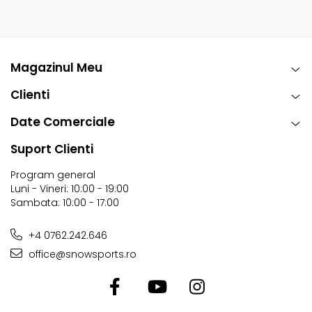
gleznei si genunchilor si transfer eficient de energie
• Quick-Set Latches: ajustare rapida pe partea mediala,
fara unelte, cu numerotare pentru setare precisa
Magazinul Meu
Clienti
Date Comerciale
Suport Clienti
Program general
Luni - Vineri: 10:00 - 19:00
Sambata: 10:00 - 17:00
+4 0762.242.646
office@snowsports.ro