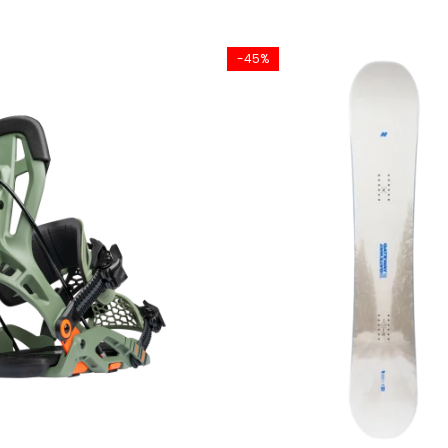
 nu ați mai experimentat până acum prin creșterea dramatică a ri
-45%
mai lină, crește flotabilitatea în pudră și manevrabilitatea plăcii în
 la Bataleon au un sidecut și o zonă de contact twin și un outline
ru un echilibru perfect pentru freestyle și freeride.
ntru a întări boardul și inserțiile, dar și pentru a crește pop-ul.