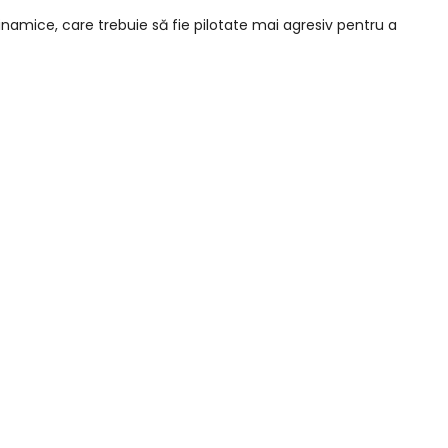
amice, care trebuie să fie pilotate mai agresiv pentru a
e cu puncte de contact cu baza laterală ridicată.