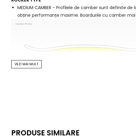
ROCKER TYPE
MEDIUM CAMBER - Profilele de camber sunt definite de la
obține performanțe maxime. Boardurile cu camber mai mi
VEZI MAI MULT
3BT™ (Triple Base Technology) cu SideKick™ - Toate plăc
PRODUSE SIMILARE