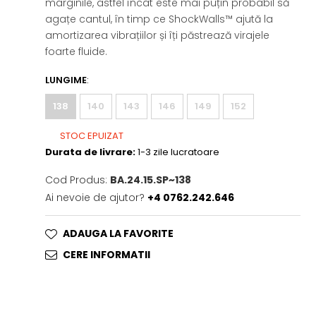
marginile, astfel încât este mai puțin probabil să
agațe cantul, în timp ce ShockWalls™ ajută la
amortizarea vibrațiilor și îți păstrează virajele
foarte fluide.
LUNGIME
:
138
140
143
146
149
152
STOC EPUIZAT
Durata de livrare:
1-3 zile lucratoare
Cod Produs:
BA.24.15.SP~138
Ai nevoie de ajutor?
+4 0762.242.646
ADAUGA LA FAVORITE
CERE INFORMATII