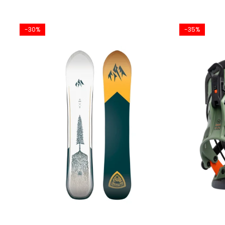
Vârfurile SideKick™ Tips sporesc avantajele 3BT așa cum
-30%
-35%
și cozii. Acest lucru face ca inițierea virajelor să fie și 
SHAPE
Directional Twin 3BT -
Boardurile direcționale twin de
laterale uniform proporționate, cu o înălțare medie, pent
CORE
Plop complet cu șnururi de fag din lemn de esență tare pe
LAMINATES