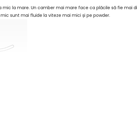
 mic la mare. Un camber mai mare face ca plăcile să fie mai din
c sunt mai fluide la viteze mai mici și pe powder.
ile Bataleon au camber pozitiv de la vârf la coadă în combinați