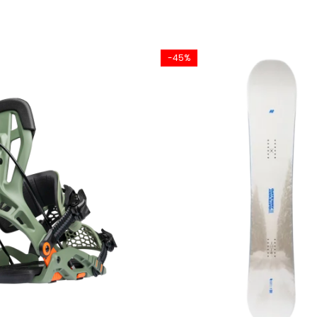
decut-ului, raza crește progresiv pe măsură ce cantul ajun
și o ieșire mai lină din viraje, deoarece cantul intră și iese
-45%
r any snow more than an inch deep, is dictated by it’s front contac
near the contact point. The billowing snow coming out from beh
et the float benefits of a much longer nose without the ‘snow plo
, cu șiruri de bambus de esență tare pentru un plus de forț
n mijlocul plăcii pentru o manevrabilitate îmbunătățită și m