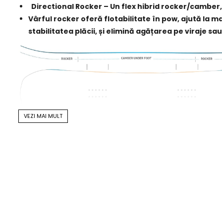
Directional Rocker – Un flex hibrid rocker/camber, 
Vârful rocker oferă flotabilitate în pow, ajută la 
stabilitatea plăcii, și elimină agățarea pe viraje sau
VEZI MAI MULT
Flex 6/10
Forever Flex – Toate boardurile de la Jones au imp
timp după primele utilizări.
Shape
3D Contour Base 2.0 - Contururi moderate cu bază 3
(cantul tip lingură) începe din punctul de rocker.