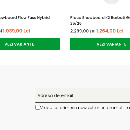
ouă straturi cu două direcții care oferă un ride iertător și j
nowboard Flow Fuse Hybrid
Placa Snowboard K2 Barbati 
6
25/26
1.039,00 Lei
1.264,00 Lei
ei
2.299,00 Lei
l fabricat din polietilenă cu greutate moleculară foarte ma
VEZI VARIANTE
VEZI VARIANTE
țate pentru a tăia gheața de pe pârtii și zăpada tare, când
au canturile supradimensionate, din oțel reciclat, oferind 
Vreau sa primesc newsletter cu promotiile 
te cu epoxidice bio, regenerabile, în loc de epoxidice pe b
oduse reziduale ale altor procese industriale pe bază de 
dul convențional.