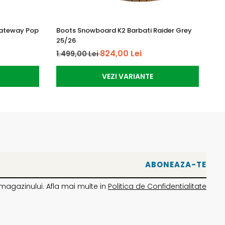
ucăuș.
Gateway Pop
Boots Snowboard K2 Barbati Raider Grey
Pl
25/26
Tw
824,00 Lei
1.499,00 Lei
3.
re și carbon.
VEZI VARIANTE
 e cazul. Se imbunătățește aderența canturilor.
o durabilitate sporită.
magazinului. Afla mai multe in
Politica de Confidentialitate
ază de petrol. Materiile prime folosite pentru a
plante. Producerea Super Sap necesită cu 33% mai