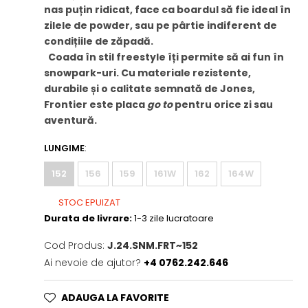
nas puțin ridicat, face ca boardul să fie ideal în
zilele de powder, sau pe pârtie indiferent de
condițiile de zăpadă.
Coada în stil freestyle îți permite să ai fun în
snowpark-uri. Cu materiale rezistente,
durabile și o calitate semnată de Jones,
Frontier este placa
go to
pentru orice zi sau
aventură.
LUNGIME
:
152
156
159
161W
162
164W
STOC EPUIZAT
Durata de livrare:
1-3 zile lucratoare
Cod Produs:
J.24.SNM.FRT~152
Ai nevoie de ajutor?
+4 0762.242.646
ADAUGA LA FAVORITE