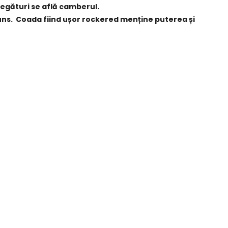
legături se află camberul.
spuns. Coada fiind ușor rockered menține puterea și
lași flex al boardului pe o perioadă foarte lungă de
ului de 4 mm la nas și de 4 mm la coadă. Spoon bevel