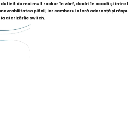
definit de mai mult rocker în vârf, decât în coadă și între 
manevrabilitatea plăcii, iar camberul oferă aderență și ră
 la aterizările switch.
lementată tehnologia Forever Flex, menită să păstreze ace
D care reprezintă un echilibru uniform între lățimea cant