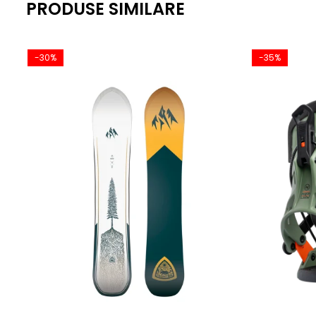
PRODUSE SIMILARE
Sidecut progresiv - La capetele îndepărtate ale si
sidecut-ului spre punctul de contact oferă o inițiere 
-30%
-35%
Blunt Nose -
How a board glides in powder, crust, corn o
watch how much snow comes over the corner of the nose 
obviously slowing you down. By adding a blunt nose you g
Core
FSC™ Power Core - Miez din lemn cu densitate triplă
reducerea greutății.
V-Core - Planșele V-Core sunt ușor mai light chiar î