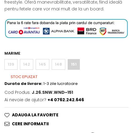
freestyle. Oferă manevrabilitate, versatilitate, fiind ideală
pentru fetele care vor mai mult de la un board.
MARIME
:
139
142
145
148
151
STOC EPUIZAT
Durata de livrare:
1-3 zile lucratoare
Cod Produs:
J.26.SNW.WND~151
Ai nevoie de ajutor?
+4 0762.242.646
ADAUGA LA FAVORITE
CERE INFORMATII