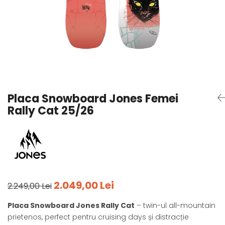
Tricouri
Accesorii personalizare
Pantaloni outdoor
Sosete Outdoor
Curele
Sepci
Bustiere
Underwear
Placa Snowboard Jones Femei
Rally Cat 25/26
2.049,00 Lei
2.249,00 Lei
Placa Snowboard Jones Rally Cat
– twin-ul all-mountain
prietenos, perfect pentru cruising days și distracție