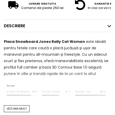
LIVRARE GRATUITA
GARANTIE RE
Comenzi de peste 250 lei
In caz ca va raz
DESCRIERE
Placa Snowboard Jones Rally Cat Women
este ideală
pentru fetele care caută o placă jucăușă și ușor de
manevrat pentru all-mountain și freestyle. Cu un sidecut
scurt și flex prietenos, oferă manevrabilitate excelentă, iar
profilul full camber și baza 3D Contour Base 1.0 asigură
putere în ollie și tranziții rapide de la un cant la altul.
VEZI MAI MULT