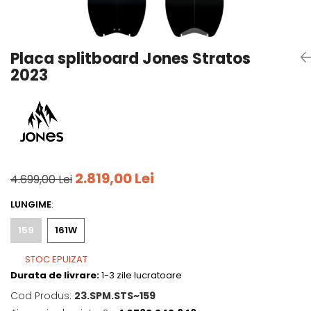
Tricouri
Accesorii personalizare
Pantaloni outdoor
Sosete Outdoor
Placa splitboard Jones Stratos
Curele
2023
Sepci
Bustiere
Underwear
2.819,00 Lei
4.699,00 Lei
LUNGIME
:
159
161W
STOC EPUIZAT
Durata de livrare:
1-3 zile lucratoare
Cod Produs:
23.SPM.STS~159