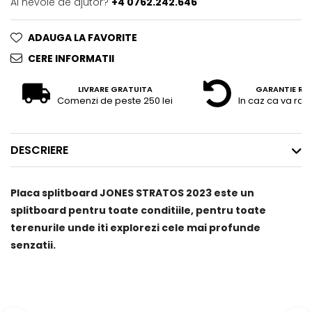
Ai nevoie de ajutor?
+4 0762.242.646
ADAUGA LA FAVORITE
CERE INFORMATII
LIVRARE GRATUITA
GARANTIE RE
Comenzi de peste 250 lei
In caz ca va raz
DESCRIERE
Placa splitboard JONES STRATOS 2023 este un
splitboard pentru toate conditiile, pentru toate
terenurile unde iti explorezi cele mai profunde
senzatii.