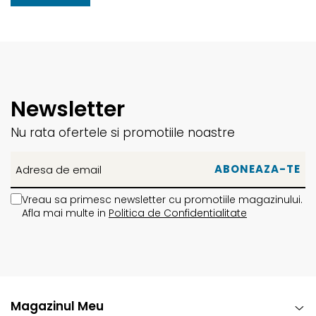
Tricouri
Accesorii personalizare
Pantaloni outdoor
Sosete Outdoor
Curele
Sepci
Newsletter
Bustiere
Nu rata ofertele si promotiile noastre
Underwear
Vreau sa primesc newsletter cu promotiile magazinului.
Afla mai multe in
Politica de Confidentialitate
Magazinul Meu