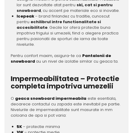
lor sunt dezvoltate atat pentru
ski, cat si pentru
snowboard
, cu accent pe materiale eco si inovatie.
Icepeak
– brand finlandez cu traditie, cunoscut
pentru
echilibrul intre functionalitate si
accesibilitate
. Gecile lor ofera protectie buna
impotriva frigului si umezelii, fiind o alegere practica
pentru pasionatii de sporturi de iarna de toate
nivelurile.
Pentru confort maxim, asigura-te ca
Pantalonii de
snowboard
au un nivel de izolatie similar cu geaca ta.
Impermeabilitatea – Protectie
completa impotriva umezelii
O
geaca snowboard impermeabila
este esentiala,
deoarece contactul cu zapada este inevitabil pe partie.
Nivelurile de impermeabilitate sunt masurate in mm
coloana de apa si pot varia:
5K
– protectie minima
10K
– protectie medie