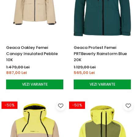
Geaca Oakley Femei
Geaca Protest Femei
Canopy Insulated Pebble
PRTBeverly Rainstorm Blue
10K
20K
1.479,00 Lei
1.129,00 Lei
887,00 Lei
565,00 Lei
VEZI VARIANTE
VEZI VARIANTE
-50%
-50%