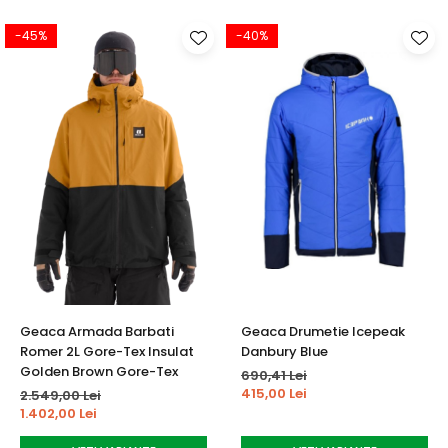
-45%
-40%
Geaca Armada Barbati
Geaca Drumetie Icepeak
Romer 2L Gore-Tex Insulat
Danbury Blue
Golden Brown Gore-Tex
690,41 Lei
415,00 Lei
2.549,00 Lei
1.402,00 Lei