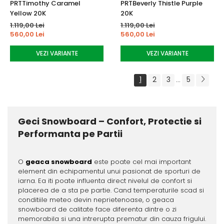
PRTTimothy Caramel
PRTBeverly Thistle Purple
Yellow 20K
20K
1.119,00 Lei
1.119,00 Lei
560,00 Lei
560,00 Lei
VEZI VARIANTE
VEZI VARIANTE
1
2
3
5
...
Geci Snowboard – Confort, Protectie si
Performanta pe Partii
O
geaca snowboard
este poate cel mai important
element din echipamentul unui pasionat de sporturi de
iarna. Ea iti poate influenta direct nivelul de confort si
placerea de a sta pe partie. Cand temperaturile scad si
conditiile meteo devin neprietenoase, o geaca
snowboard de calitate face diferenta dintre o zi
memorabila si una intrerupta prematur din cauza frigului.