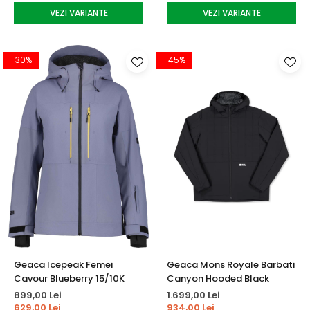
VEZI VARIANTE
VEZI VARIANTE
-30%
-45%
Geaca Icepeak Femei
Geaca Mons Royale Barbati
Cavour Blueberry 15/10K
Canyon Hooded Black
899,00 Lei
1.699,00 Lei
629,00 Lei
934,00 Lei