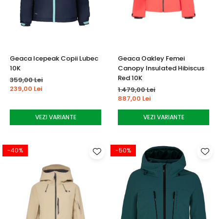
Tricouri
Accesorii personalizare
Pantaloni outdoor
Sosete Outdoor
Curele
Geaca Icepeak Copii Lubec
Geaca Oakley Femei
Sepci
10K
Canopy Insulated Hibiscus
Bustiere
Red 10K
359,00 Lei
239,00 Lei
1.479,00 Lei
Underwear
887,00 Lei
VEZI VARIANTE
VEZI VARIANTE
-40%
-50%