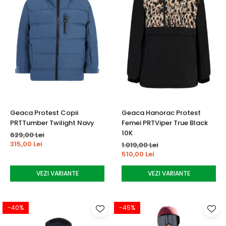
Geaca Protest Copii
Geaca Hanorac Protest
PRTTumber Twilight Navy
Femei PRTViper True Black
10K
629,00 Lei
315,00 Lei
1.019,00 Lei
510,00 Lei
VEZI VARIANTE
VEZI VARIANTE
-40%
-45%