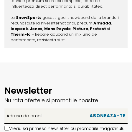
tehnice premium si croieli complexe, ceea ce
influenteaza direct performanta si durabilitatea.
La
SnowSports
gasesti geci snowboard de la branduri
recunoscute la nivel international, precum
Armada
,
Icepeak
,
Jones
,
Mons Royale
,
Picture
,
Protest
si
Therm-Ic
– fiecare aducand un mix unic de
performanta, rezistenta si stil.
Newsletter
Nu rata ofertele si promotiile noastre
Vreau sa primesc newsletter cu promotiile magazinului.