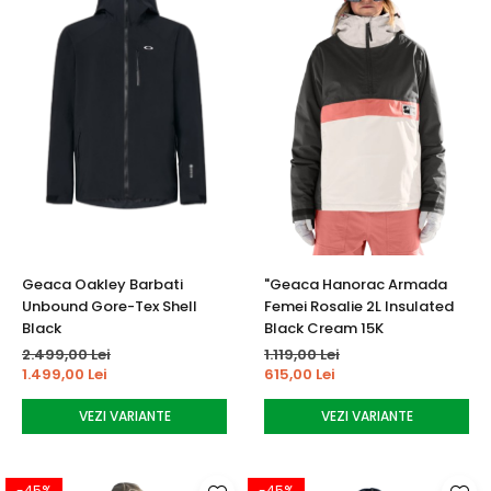
Geaca Oakley Barbati
"Geaca Hanorac Armada
Unbound Gore-Tex Shell
Femei Rosalie 2L Insulated
Black
Black Cream 15K
2.499,00 Lei
1.119,00 Lei
1.499,00 Lei
615,00 Lei
VEZI VARIANTE
VEZI VARIANTE
-45%
-45%