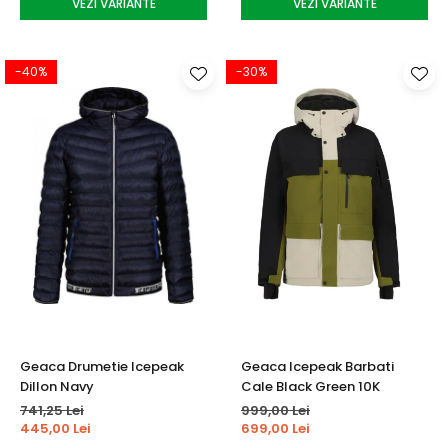
VEZI VARIANTE
VEZI VARIANTE
-40%
-30%
Geaca Drumetie Icepeak
Geaca Icepeak Barbati
Dillon Navy
Cale Black Green 10K
741,25 Lei
999,00 Lei
445,00 Lei
699,00 Lei