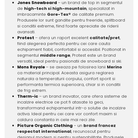
Jones Snowboard
– un brand de top in segmentul
de
high-tech si high-mountain
, specializat in
imbracaminte
Gore-Tex®
de calitate premium.
Produsele lor sunt gandite pentru freeride, splitboard
si conditii extreme, fiind foarte apreciate de riderii
avansati.
Protest
– ofera un raport excelent
calitate/pret
,
fiind alegerea perfecta pentru cei care cauta
echipament fiabil, confortabil si accesibil. Pozitionat in
segmentul
middle range
, Protest este un brand
versatil, ideal pentru pasionatii de snowboard si ski.
Mons Royale
– se axeaza pe folosirea lanii
Merino
ca material principal. Aceasta asigura reglarea
naturala a temperaturii corpului, confort sporit si
performanta termica superioara, chiar si in conditii
de frig extrem.
Therm-ic
– un brand inovator, care ofera sisteme de
incalzire electrice ce pot fi atasate la geci,
transformand echipamentul intr-o solutie de incalzire
activa. Ideal pentru cei care vor confort maxim si
caldura constanta in cele mai reci zile.
Picture Organic Clothing
– un
brand francez
respectat international
, recunoscut pentru
designul modern si pentru sustenabilitate. Produsele