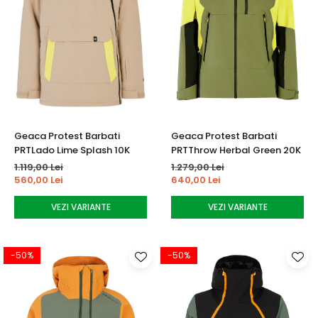
Geaca Protest Barbati
Geaca Protest Barbati
PRTLado Lime Splash 10K
PRTThrow Herbal Green 20K
1.119,00 Lei
1.279,00 Lei
560,00 Lei
640,00 Lei
VEZI VARIANTE
VEZI VARIANTE
-50%
-50%