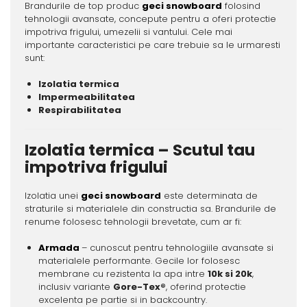
Brandurile de top produc
geci snowboard
folosind
tehnologii avansate, concepute pentru a oferi protectie
impotriva frigului, umezelii si vantului. Cele mai
importante caracteristici pe care trebuie sa le urmaresti
sunt:
Izolatia termica
Impermeabilitatea
Respirabilitatea
Izolatia termica – Scutul tau
impotriva frigului
Izolatia unei
geci snowboard
este determinata de
straturile si materialele din constructia sa. Brandurile de
renume folosesc tehnologii brevetate, cum ar fi:
Armada
– cunoscut pentru tehnologiile avansate si
materialele performante. Gecile lor folosesc
membrane cu rezistenta la apa intre
10k si 20k
,
inclusiv variante
Gore-Tex®
, oferind protectie
excelenta pe partie si in backcountry.