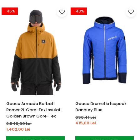
-45%
-40%
Geaca Armada Barbati
Geaca Drumetie Icepeak
Romer 2L Gore-Tex Insulat
Danbury Blue
Golden Brown Gore-Tex
690,41 Lei
415,00 Lei
2.549,00 Lei
1.402,00 Lei