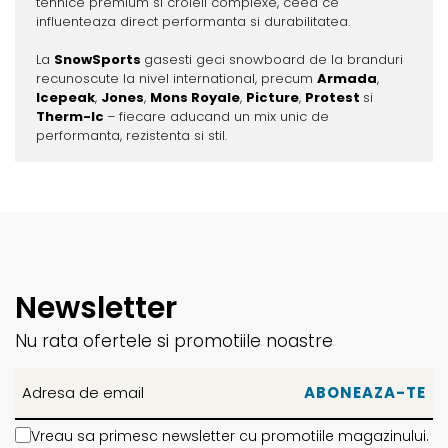
tehnice premium si croieli complexe, ceea ce
influenteaza direct performanta si durabilitatea.
La
SnowSports
gasesti geci snowboard de la branduri
recunoscute la nivel international, precum
Armada
,
Icepeak
,
Jones
,
Mons Royale
,
Picture
,
Protest
si
Therm-Ic
– fiecare aducand un mix unic de
performanta, rezistenta si stil.
Newsletter
Nu rata ofertele si promotiile noastre
Vreau sa primesc newsletter cu promotiile magazinului.