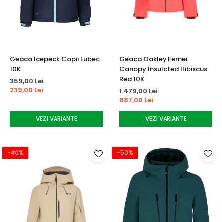
Tricouri
Accesorii personalizare
Pantaloni outdoor
Sosete Outdoor
Curele
Geaca Icepeak Copii Lubec
Geaca Oakley Femei
Sepci
10K
Canopy Insulated Hibiscus
Bustiere
Red 10K
359,00 Lei
239,00 Lei
1.479,00 Lei
Underwear
887,00 Lei
VEZI VARIANTE
VEZI VARIANTE
-40%
-50%