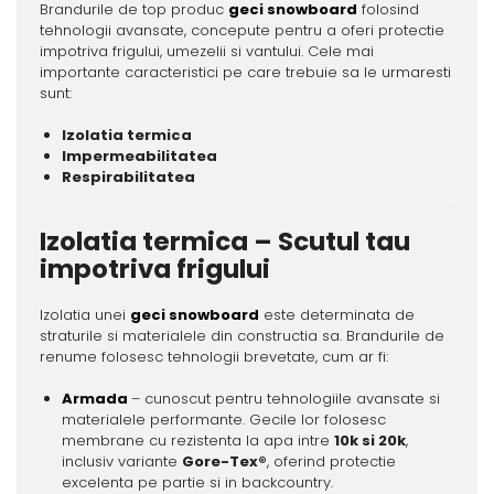
Brandurile de top produc
geci snowboard
folosind
tehnologii avansate, concepute pentru a oferi protectie
impotriva frigului, umezelii si vantului. Cele mai
importante caracteristici pe care trebuie sa le urmaresti
sunt:
Izolatia termica
Impermeabilitatea
Respirabilitatea
Izolatia termica – Scutul tau
impotriva frigului
Izolatia unei
geci snowboard
este determinata de
straturile si materialele din constructia sa. Brandurile de
renume folosesc tehnologii brevetate, cum ar fi:
Armada
– cunoscut pentru tehnologiile avansate si
materialele performante. Gecile lor folosesc
membrane cu rezistenta la apa intre
10k si 20k
,
inclusiv variante
Gore-Tex®
, oferind protectie
excelenta pe partie si in backcountry.