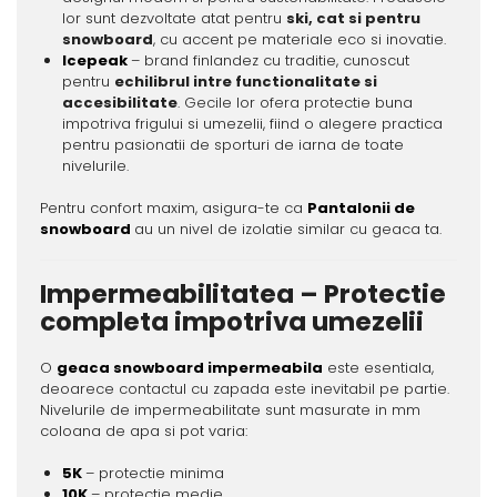
lor sunt dezvoltate atat pentru
ski, cat si pentru
snowboard
, cu accent pe materiale eco si inovatie.
Icepeak
– brand finlandez cu traditie, cunoscut
pentru
echilibrul intre functionalitate si
accesibilitate
. Gecile lor ofera protectie buna
impotriva frigului si umezelii, fiind o alegere practica
pentru pasionatii de sporturi de iarna de toate
nivelurile.
Pentru confort maxim, asigura-te ca
Pantalonii de
snowboard
au un nivel de izolatie similar cu geaca ta.
Impermeabilitatea – Protectie
completa impotriva umezelii
O
geaca snowboard impermeabila
este esentiala,
deoarece contactul cu zapada este inevitabil pe partie.
Nivelurile de impermeabilitate sunt masurate in mm
coloana de apa si pot varia:
5K
– protectie minima
10K
– protectie medie