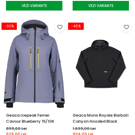
VEZI VARIANTE
VEZI VARIANTE
-30%
-45%
Geaca Icepeak Femei
Geaca Mons Royale Barbati
Cavour Blueberry 15/10K
Canyon Hooded Black
899,00 Lei
1.699,00 Lei
629,00 Lei
934,00 Lei