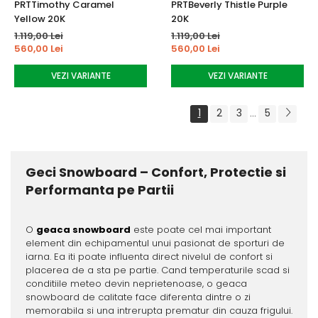
PRTTimothy Caramel
PRTBeverly Thistle Purple
Yellow 20K
20K
1.119,00 Lei
1.119,00 Lei
560,00 Lei
560,00 Lei
VEZI VARIANTE
VEZI VARIANTE
1
2
3
5
...
Geci Snowboard – Confort, Protectie si
Performanta pe Partii
O
geaca snowboard
este poate cel mai important
element din echipamentul unui pasionat de sporturi de
iarna. Ea iti poate influenta direct nivelul de confort si
placerea de a sta pe partie. Cand temperaturile scad si
conditiile meteo devin neprietenoase, o geaca
snowboard de calitate face diferenta dintre o zi
memorabila si una intrerupta prematur din cauza frigului.