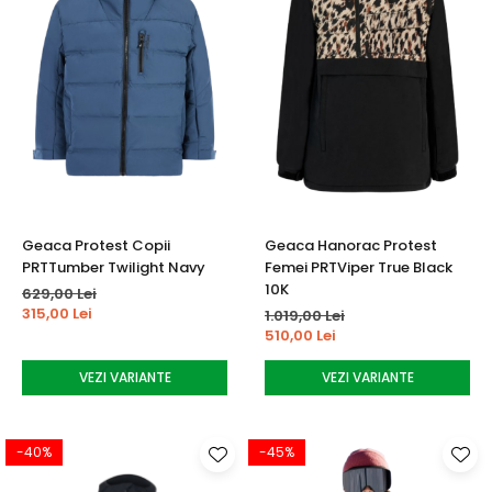
Geaca Protest Copii
Geaca Hanorac Protest
PRTTumber Twilight Navy
Femei PRTViper True Black
10K
629,00 Lei
315,00 Lei
1.019,00 Lei
510,00 Lei
VEZI VARIANTE
VEZI VARIANTE
-40%
-45%