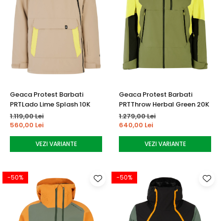
Geaca Protest Barbati
Geaca Protest Barbati
PRTLado Lime Splash 10K
PRTThrow Herbal Green 20K
1.119,00 Lei
1.279,00 Lei
560,00 Lei
640,00 Lei
VEZI VARIANTE
VEZI VARIANTE
-50%
-50%