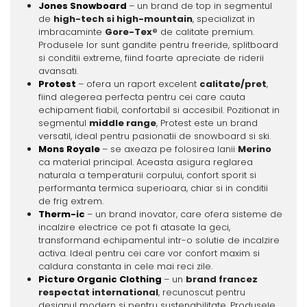
Jones Snowboard
– un brand de top in segmentul
de
high-tech si high-mountain
, specializat in
imbracaminte
Gore-Tex®
de calitate premium.
Produsele lor sunt gandite pentru freeride, splitboard
si conditii extreme, fiind foarte apreciate de riderii
avansati.
Protest
– ofera un raport excelent
calitate/pret
,
fiind alegerea perfecta pentru cei care cauta
echipament fiabil, confortabil si accesibil. Pozitionat in
segmentul
middle range
, Protest este un brand
versatil, ideal pentru pasionatii de snowboard si ski.
Mons Royale
– se axeaza pe folosirea lanii
Merino
ca material principal. Aceasta asigura reglarea
naturala a temperaturii corpului, confort sporit si
performanta termica superioara, chiar si in conditii
de frig extrem.
Therm-ic
– un brand inovator, care ofera sisteme de
incalzire electrice ce pot fi atasate la geci,
transformand echipamentul intr-o solutie de incalzire
activa. Ideal pentru cei care vor confort maxim si
caldura constanta in cele mai reci zile.
Picture Organic Clothing
– un
brand francez
respectat international
, recunoscut pentru
designul modern si pentru sustenabilitate. Produsele