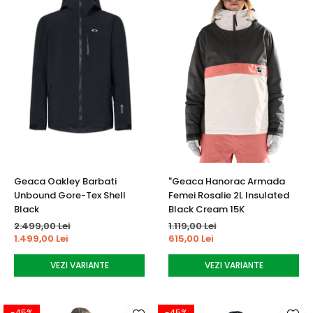
Geaca Oakley Barbati
"Geaca Hanorac Armada
Unbound Gore-Tex Shell
Femei Rosalie 2L Insulated
Black
Black Cream 15K
2.499,00 Lei
1.119,00 Lei
1.499,00 Lei
615,00 Lei
VEZI VARIANTE
VEZI VARIANTE
-45%
-45%