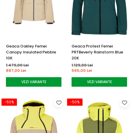
Geaca Oakley Femei
Geaca Protest Femei
Canopy Insulated Pebble
PRTBeverly Rainstorm Blue
10K
20K
1.479,00 Lei
1.129,00 Lei
887,00 Lei
565,00 Lei
VEZI VARIANTE
VEZI VARIANTE
-50%
-50%