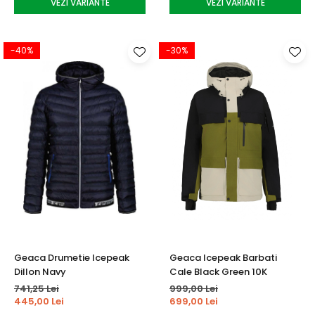
VEZI VARIANTE
VEZI VARIANTE
-40%
-30%
Geaca Drumetie Icepeak
Geaca Icepeak Barbati
Dillon Navy
Cale Black Green 10K
741,25 Lei
999,00 Lei
445,00 Lei
699,00 Lei